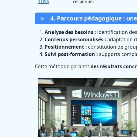
TOSA
reconnue.
4. Parcours pédagogique : un
Analyse des besoins :
identification des
Contenus personnalisés :
adaptation de
Positionnement :
constitution de gro
Suivi post-formation :
supports complé
Cette méthode garantit
des résultats conc