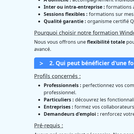
Inter ou intra-entreprise :
formations a
Sessions flexibles :
formations sur mesur
Qualité garantie :
organisme certifié Q
Pourquoi choisir notre formation Windo
Nous vous offrons une
flexibilité totale
pou
avancé.
2. Qui peut bénéficier d'une f
Profils concernés :
Professionnels :
perfectionnez vos com
professionnel.
Particuliers :
découvrez les fonctionnali
Entreprises :
formez vos collaborateurs 
Demandeurs d'emploi :
renforcez votre
Pré-requis :