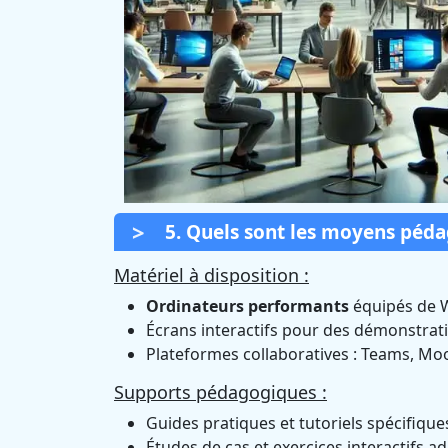
5. Quels sont les moyens péd
Matériel à disposition :
Ordinateurs performants
équipés de 
Écrans interactifs pour des démonstrati
Plateformes collaboratives : Teams, Moo
Supports pédagogiques :
Guides pratiques et tutoriels spécifiqu
Études de cas et exercices interactifs a