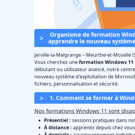
Organisme de formation Windo
apprendre le nouveau système
Jarville-la-Malgrange
–
Meurthe-et-Moselle (
Vous cherchez une
formation Windows 11 à
Formation W
débutant ou utilisateur avancé, notre cent
nouveau système d'exploitation de Microsof
Malgrange
fichiers, personnalisation et sécurité.
1. Comment se former à Window
Nos formations Windows 11 sont dispon
Présentiel :
sessions pratiques dans notr
À distance :
apprenez depuis chez vous 
À domicile :
accompagnement individuel 