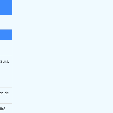
teurs,
ion de
lité