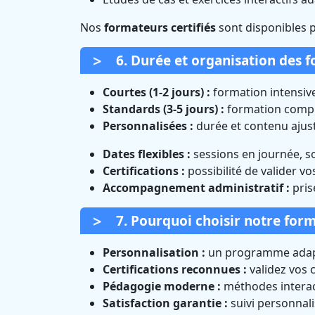
Nos
formateurs certifiés
sont disponibles 
6. Durée et organisation des 
Courtes (1-2 jours) :
formation intensive
Standards (3-5 jours) :
formation complè
Personnalisées :
durée et contenu ajust
Dates flexibles :
sessions en journée, s
Certifications :
possibilité de valider v
Accompagnement administratif :
pris
7. Pourquoi choisir notre form
Personnalisation :
un programme adapt
Certifications reconnues :
validez vos
Pédagogie moderne :
méthodes interact
Satisfaction garantie :
suivi personnal