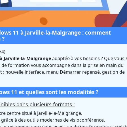
ws 11 à Jarville-la-Malgrange : comment
 ?
54)
 Jarville-la-Malgrange
adaptée à vos besoins ? Que vous 
indows 11 à Jarville-l
re de formation vous accompagne dans la prise en main du
t : nouvelle interface, menu Démarrer repensé, gestion de
 (Meurthe-et-Moselle
Certifié Qualiopi et éligible CPF
s 11 et quelles sont les modalités ?
ibles dans plusieurs formats :
e centre situé à Jarville-la-Malgrange.
grâce à des outils modernes de visioconférence.
directement chez vous avec l'un de nos formateurs spécia