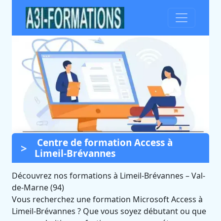
Centre de formation Access à
Formation Access à Limeil-
Limeil-Brévannes
Brévannes (Val-de-Marne)
Découvrez nos formations à
Certifié Qualiopi et éligible CPF
Limeil-Brévannes
–
Val-
de-Marne (94)
Vous recherchez une formation Microsoft Access à
Limeil-Brévannes ? Que vous soyez débutant ou que