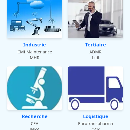
Industrie
Tertiaire
CMI Maintenance
ADMR
MHR
Lidl
Recherche
Logistique
CEA
Eurotranspharma
INRA
OCP