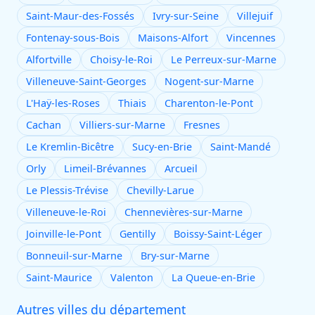
Saint-Maur-des-Fossés
Ivry-sur-Seine
Villejuif
Fontenay-sous-Bois
Maisons-Alfort
Vincennes
Alfortville
Choisy-le-Roi
Le Perreux-sur-Marne
Villeneuve-Saint-Georges
Nogent-sur-Marne
L'Haÿ-les-Roses
Thiais
Charenton-le-Pont
Cachan
Villiers-sur-Marne
Fresnes
Le Kremlin-Bicêtre
Sucy-en-Brie
Saint-Mandé
Orly
Limeil-Brévannes
Arcueil
Le Plessis-Trévise
Chevilly-Larue
Villeneuve-le-Roi
Chennevières-sur-Marne
Joinville-le-Pont
Gentilly
Boissy-Saint-Léger
Bonneuil-sur-Marne
Bry-sur-Marne
Saint-Maurice
Valenton
La Queue-en-Brie
Autres villes du département