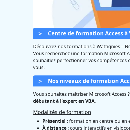
Centre de formation Access à 
Découvrez nos formations à
Wattignies
–
No
Vous recherchez une formation Microsoft A
souhaitiez perfectionner vos compétences e
Formation Acce
vous.
Certif
Nos niveaux de formation Acc
Vous souhaitez maîtriser Microsoft Access 
débutant à l'expert en VBA
.
Modalités de formation
Présentiel
: formation en centre ou en e
À distance
: cours interactifs en visioc