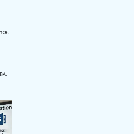
nce.
BA.