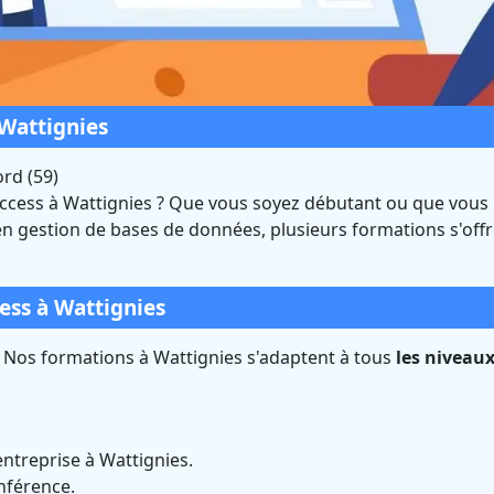
Wattignies
rd (59)
ccess à Wattignies ? Que vous soyez débutant ou que vous
n gestion de bases de données, plusieurs formations s'offr
ss à Wattignies (Nord
ié Qualiopi et éligible CPF
ess à Wattignies
? Nos formations à Wattignies s'adaptent à tous
les niveaux
ntreprise à Wattignies.
onférence.