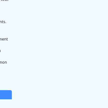
nts.
ément
u
 non