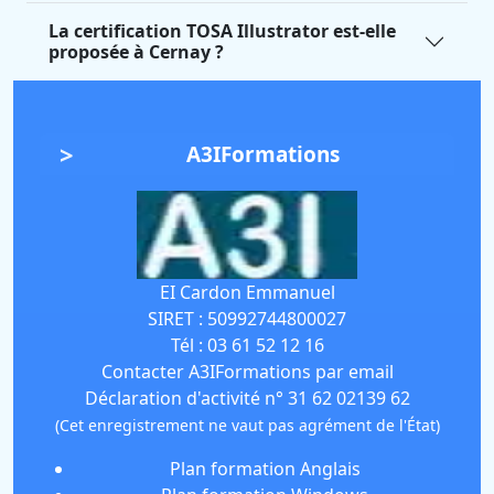
La certification TOSA Illustrator est-elle
proposée à Cernay ?
A3IFormations
EI Cardon Emmanuel
SIRET :
50992744800027
Tél :
03 61 52 12 16
Contacter A3IFormations par email
Déclaration d'activité n° 31 62 02139 62
(Cet enregistrement ne vaut pas agrément de l'État)
Plan formation Anglais