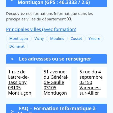
Montluçon (GPS : 46.3333 / 2.6)
Découvrez nos formations Informatique dans les
principales villes du département
03
.
Principales villes (avec formation)
Montluçon
Vichy
Moulins
Cusset
Yzeure
Domérat
Les adressses ou se renseigner
1 rue de
51 avenue
5 rue du 4
Lattre-de-
du Général-
septembre
Tassigny
de-Gaulle
03150
03105
03105
Varennes-
Montluçon
Montluçon
sur-Allier
FAQ – Formation Informatique à