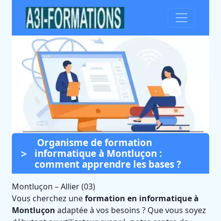
Organisme de formation
Formation informatique à
informatique à Montluçon :
Montluçon (Allier)
comment apprendre les bases ?
Certifié Qualiopi et éligible CPF
Montluçon
–
Allier (03)
Vous cherchez une
formation en informatique à
Montluçon
adaptée à vos besoins ? Que vous soyez