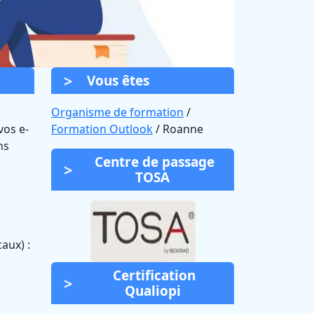
Vous êtes
Organisme de formation
/
vos e-
Formation Outlook
/ Roanne
ns
Centre de passage
TOSA
aux) :
Certification
Qualiopi