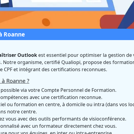
 à Roanne
îtriser Outlook
est essentiel pour optimiser la gestion de 
s. Notre organisme, certifié Qualiopi, propose des formatio
ook à Roanne (Loire)
le CPF et intégrant des certifications reconnues.
 à Roanne ?
 Qualiopi et éligible CPF
possible via votre Compte Personnel de Formation.
compétences avec une certification reconnue.
ciel ou formation en centre, à domicile ou intra (dans vos loc
ans notre centre.
ez vous avec des outils performants de visioconférence.
nnalisé avec un formateur directement chez vous.
re pour vos équipes, en inter ou intra-entreprise.