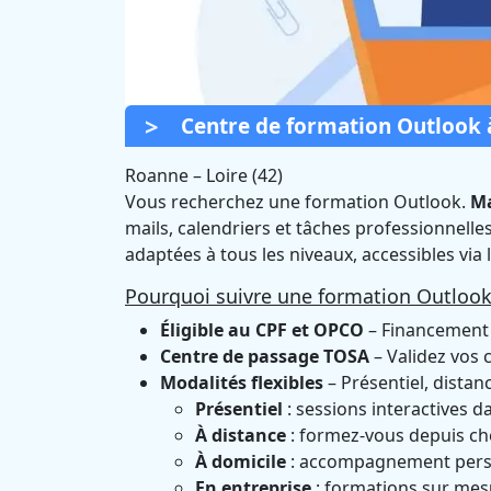
Centre de formation Outlook
Roanne
–
Loire (42)
Vous recherchez une formation Outlook.
Ma
mails, calendriers et tâches professionnelle
Formation Outl
adaptées à tous les niveaux, accessibles via 
Pourquoi suivre une formation Outlook
Certifié
Éligible au CPF et OPCO
– Financement 
Centre de passage TOSA
– Validez vos 
Modalités flexibles
– Présentiel, distan
Présentiel
: sessions interactives d
À distance
: formez-vous depuis ch
À domicile
: accompagnement perso
En entreprise
: formations sur mesu