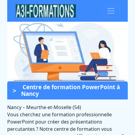
Centre de formation PowerPoint à
Formation PowerPoint à
Nancy
Nancy (Meurthe-et-Moselle)
Nancy
–
Meurthe-et-Moselle (54)
Certifié Qualiopi et éligible CPF
Vous cherchez une formation professionnelle
PowerPoint pour créer des présentations
percutantes ? Notre centre de formation vous