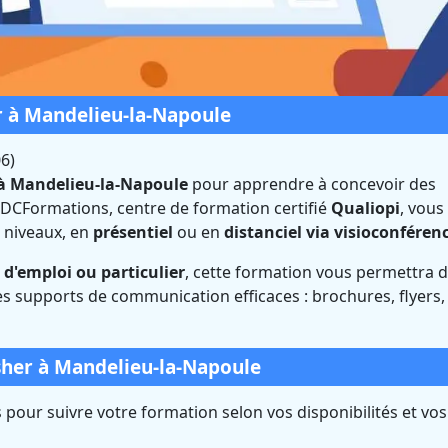
r à Mandelieu-la-Napoule
6)
 à Mandelieu-la-Napoule
pour apprendre à concevoir des
DCFormations, centre de formation certifié
Qualiopi
, vous
blisher à Mandelieu-
 niveaux, en
présentiel
ou en
distanciel via visioconféren
 (Alpes-Maritimes)
d'emploi ou particulier
, cette formation vous permettra 
s supports de communication efficaces : brochures, flyers,
Certifié Qualiopi et éligible CPF
sher à Mandelieu-la-Napoule
pour suivre votre formation selon vos disponibilités et vos