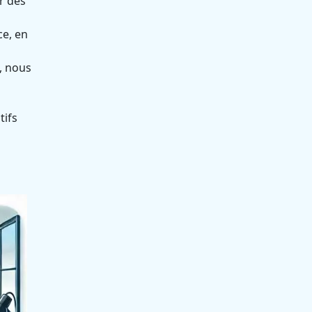
r des
ce, en
, nous
tifs