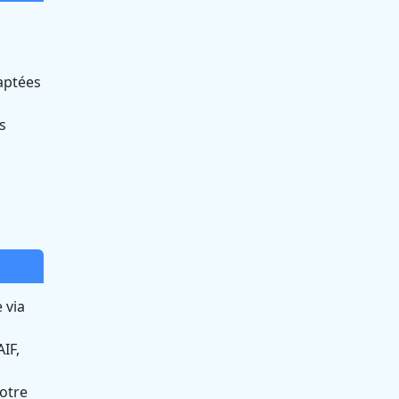
aptées
s
 via
IF,
otre