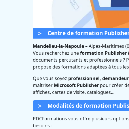
Centre de formation Publishe
Mandelieu-la-Napoule
–
Alpes-Maritimes (0
Vous recherchez une
formation Publisher
documents percutants et professionnels ? P
Formation Pu
propose des formations adaptées à tous les
Napoule
Que vous soyez
professionnel, demandeur 
maîtriser
Microsoft Publisher
pour créer de
affiches, cartes de visite, catalogues…
Modalités de formation Publi
PDCFormations vous offre plusieurs options 
besoins :