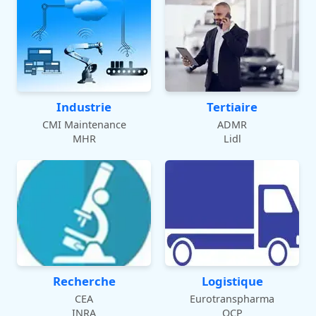
Industrie
Tertiaire
CMI Maintenance
ADMR
MHR
Lidl
Recherche
Logistique
CEA
Eurotranspharma
INRA
OCP