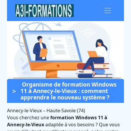
Organisme de formation Windows
Formation Windows 11 à
11 à Annecy-le-Vieux : comment
Annecy-le-Vieux (Haute-
apprendre le nouveau système ?
Savoie)
Annecy-le-Vieux
–
Haute-Savoie (74)
Certifié Qualiopi et éligible CPF
Vous cherchez une
formation Windows 11 à
Annecy-le-Vieux
adaptée à vos besoins ? Que vous