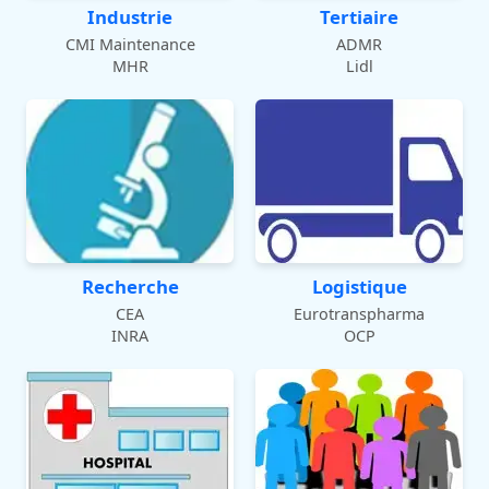
Industrie
Tertiaire
CMI Maintenance
ADMR
MHR
Lidl
Recherche
Logistique
CEA
Eurotranspharma
INRA
OCP