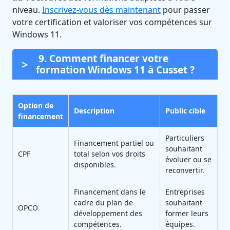
niveau.
Inscrivez-vous dès maintenant
pour passer
votre certification et valoriser vos compétences sur
Windows 11.
9. Comment financer votre
formation Windows 11 à Cusset ?
Option de
Description
Public cible
financement
Particuliers
Financement partiel ou
souhaitant
CPF
total selon vos droits
évoluer ou se
disponibles.
reconvertir.
Financement dans le
Entreprises
cadre du plan de
souhaitant
OPCO
développement des
former leurs
compétences.
équipes.