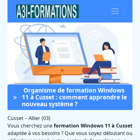
Organisme de formation Windows
Formation Windows 11 à
11 à Cusset : comment apprendre le
Cusset (Allier)
nouveau système ?
Certifié Qualiopi et éligible CPF
Cusset
–
Allier (03)
Vous cherchez une
formation Windows 11 à Cusset
adaptée à vos besoins ? Que vous soyez débutant ou