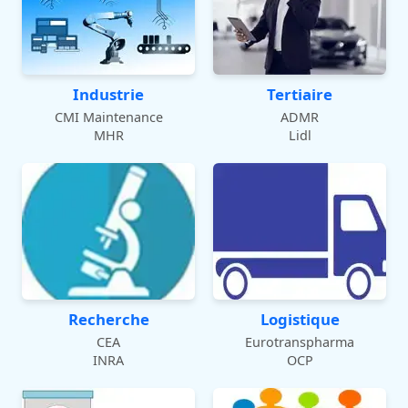
Industrie
Tertiaire
CMI Maintenance
ADMR
MHR
Lidl
Recherche
Logistique
CEA
Eurotranspharma
INRA
OCP