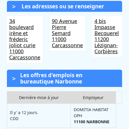
Les adressses ou se renseigner
34
90 Avenue
4 bis
boulevard
Pierre
Impasse
irène et
Semard
Becquerel
fréderic
11000
11200
joliot curie
Carcassonne
Lézignan-
11000
Corbières
Carcassonne
Les offres d'emplois en
bureautique Narbonne
Dernière mise à jour
Employeur
DOMITIA HABITAT
Il y' a 12 jours.
OPH
CDD
11100
NARBONNE