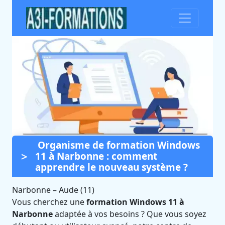
Organisme de formation Windows
Formation Windows 11 à
11 à Narbonne : comment
Narbonne (Aude)
apprendre le nouveau système ?
Certifié Qualiopi et éligible CPF
Narbonne
–
Aude (11)
Vous cherchez une
formation Windows 11 à
Narbonne
adaptée à vos besoins ? Que vous soyez