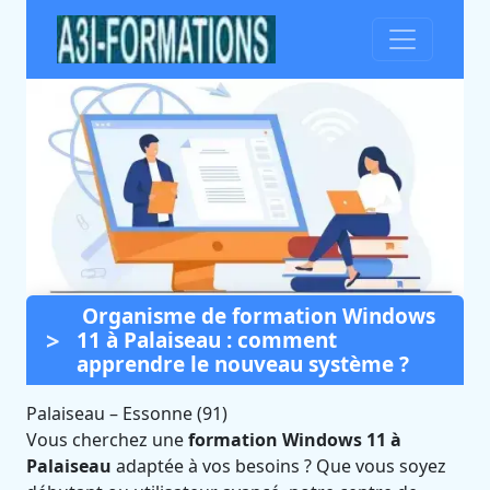
Organisme de formation Windows
Formation Windows 11 à
11 à Palaiseau : comment
Palaiseau (Essonne)
apprendre le nouveau système ?
Certifié Qualiopi et éligible CPF
Palaiseau
–
Essonne (91)
Vous cherchez une
formation Windows 11 à
Palaiseau
adaptée à vos besoins ? Que vous soyez