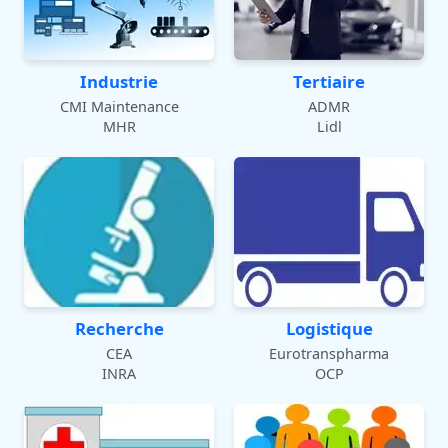
Industrie
Tertiaire
CMI Maintenance
ADMR
MHR
Lidl
Recherche
Logistique
CEA
Eurotranspharma
INRA
OCP