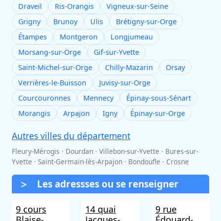
Draveil
Ris-Orangis
Vigneux-sur-Seine
Grigny
Brunoy
Ulis
Brétigny-sur-Orge
Étampes
Montgeron
Longjumeau
Morsang-sur-Orge
Gif-sur-Yvette
Saint-Michel-sur-Orge
Chilly-Mazarin
Orsay
Verrières-le-Buisson
Juvisy-sur-Orge
Courcouronnes
Mennecy
Épinay-sous-Sénart
Morangis
Arpajon
Igny
Épinay-sur-Orge
Autres villes du département
Fleury-Mérogis · Dourdan · Villebon-sur-Yvette · Bures-sur-
Yvette · Saint-Germain-lès-Arpajon · Bondoufle · Crosne
Les adressses ou se renseigner
9 cours
14 quai
9 rue
Blaise-
Jacques-
Édouard-