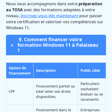
Nous vous accompagnons dans votre
préparation
au TOSA
avec des formations adaptées à votre
niveau.
Inscrivez-vous dès maintenant
pour passer
votre certification et valoriser vos compétences sur
Windows 11.
9. Comment financer votre
formation Windows 11 à Palaiseau
?
Option de
Description
Public cible
financement
Particuliers
Financement partiel ou
souhaitant
CPF
total selon vos droits
évoluer ou se
disponibles.
reconvertir.
Financement dans le
Entreprises