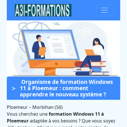
Organisme de formation Windows
Formation Windows 11 à
11 à Ploemeur : comment
Ploemeur (Morbihan)
apprendre le nouveau système ?
Certifié Qualiopi et éligible CPF
Ploemeur
–
Morbihan (56)
Vous cherchez une
formation Windows 11 à
Ploemeur
adaptée à vos besoins ? Que vous soyez