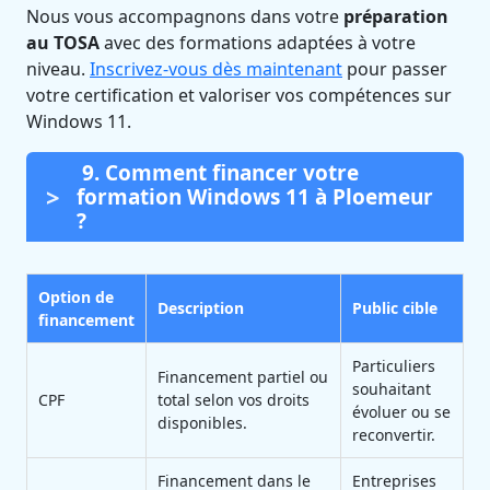
Nous vous accompagnons dans votre
préparation
au TOSA
avec des formations adaptées à votre
niveau.
Inscrivez-vous dès maintenant
pour passer
votre certification et valoriser vos compétences sur
Windows 11.
9. Comment financer votre
formation Windows 11 à Ploemeur
?
Option de
Description
Public cible
financement
Particuliers
Financement partiel ou
souhaitant
CPF
total selon vos droits
évoluer ou se
disponibles.
reconvertir.
Financement dans le
Entreprises