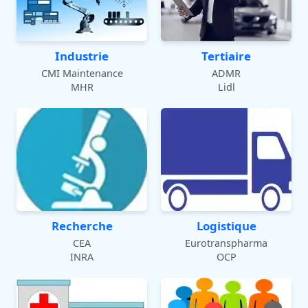
Industrie
Tertiaire
CMI Maintenance
ADMR
MHR
Lidl
Recherche
Logistique
CEA
Eurotranspharma
INRA
OCP