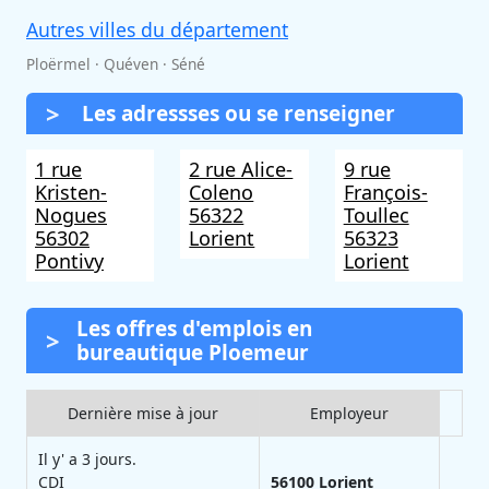
Autres villes du département
Ploërmel · Quéven · Séné
Les adressses ou se renseigner
1 rue
2 rue Alice-
9 rue
Kristen-
Coleno
François-
Nogues
56322
Toullec
56302
Lorient
56323
Pontivy
Lorient
Les offres d'emplois en
bureautique Ploemeur
Dernière mise à jour
Employeur
Il y' a 3 jours.
CDI
56100
Lorient