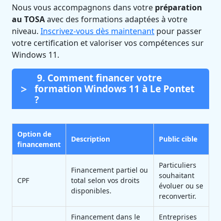
Nous vous accompagnons dans votre
préparation
au TOSA
avec des formations adaptées à votre
niveau.
Inscrivez-vous dès maintenant
pour passer
votre certification et valoriser vos compétences sur
Windows 11.
9. Comment financer votre
formation Windows 11 à Le Pontet
?
Option de
Description
Public cible
financement
Particuliers
Financement partiel ou
souhaitant
CPF
total selon vos droits
évoluer ou se
disponibles.
reconvertir.
Financement dans le
Entreprises