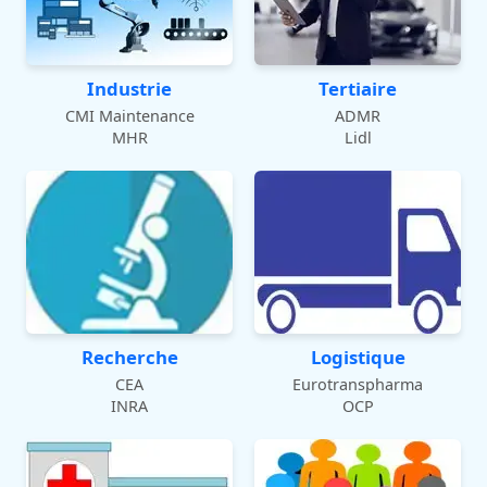
Industrie
Tertiaire
CMI Maintenance
ADMR
MHR
Lidl
Recherche
Logistique
CEA
Eurotranspharma
INRA
OCP