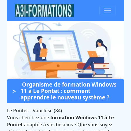
Organisme de formation Windows
Formation Windows 11 à Le
11 à Le Pontet : comment
Pontet (Vaucluse)
apprendre le nouveau système ?
Certifié Qualiopi et éligible CPF
Le Pontet
–
Vaucluse (84)
Vous cherchez une
formation Windows 11 à Le
Pontet
adaptée à vos besoins ? Que vous soyez