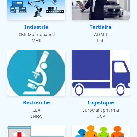
Industrie
Tertiaire
CMI Maintenance
ADMR
MHR
Lidl
Recherche
Logistique
CEA
Eurotranspharma
INRA
OCP