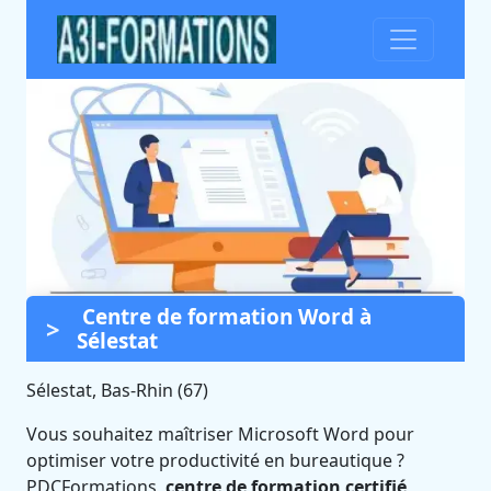
Centre de formation Word à
Formation Word à Sélestat
Sélestat
(Bas-Rhin)
Sélestat
,
Bas-Rhin (67)
Certifié Qualiopi et éligible CPF
Vous souhaitez maîtriser Microsoft Word pour
optimiser votre productivité en bureautique ?
PDCFormations,
centre de formation certifié