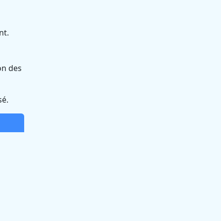
nt.
on des
sé.