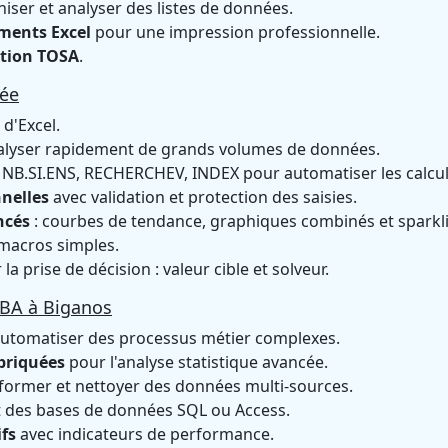
iser et analyser des listes de données.
ments Excel
pour une impression professionnelle.
ation TOSA
.
cée
d'Excel.
lyser rapidement de grands volumes de données.
 NB.SI.ENS, RECHERCHEV, INDEX pour automatiser les calcul
nnelles
avec validation et protection des saisies.
ncés
: courbes de tendance, graphiques combinés et sparkl
macros simples.
la prise de décision : valeur cible et solveur.
VBA à Biganos
utomatiser des processus métier complexes.
briquées
pour l'analyse statistique avancée.
former et nettoyer des données multi-sources.
t des bases de données SQL ou Access.
ifs
avec indicateurs de performance.