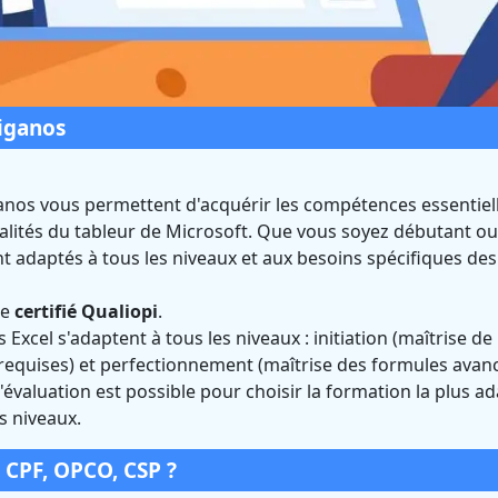
iganos
anos vous permettent d'acquérir les compétences essentiel
alités du tableur de Microsoft. Que vous soyez débutant ou
l à Biganos (Gironde)
 adaptés à tous les niveaux et aux besoins spécifiques des
 Qualiopi et éligible CPF
le
certifié Qualiopi
.
 Excel s'adaptent à tous les niveaux : initiation (maîtrise de
 requises) et perfectionnement (maîtrise des formules avan
évaluation est possible pour choisir la formation la plus ad
s niveaux.
 CPF, OPCO, CSP ?