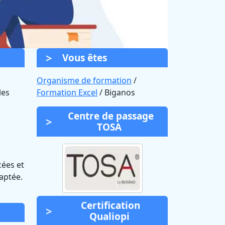
Vous êtes
Organisme de formation
/
les
Formation Excel
/ Biganos
Centre de passage
TOSA
cées et
aptée.
Certification
Qualiopi