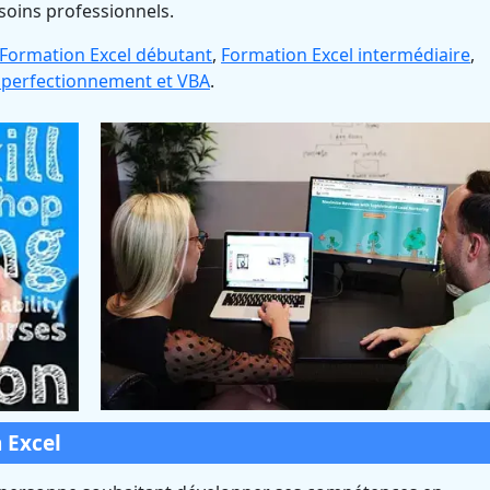
soins professionnels.
Formation Excel débutant
,
Formation Excel intermédiaire
,
 perfectionnement et VBA
.
 Excel