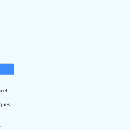
cel.
iques
.