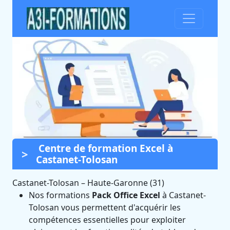
Centre de formation Excel à
Formation Excel à Castanet-
Castanet-Tolosan
Tolosan (Haute-Garonne)
Castanet-Tolosan
Certifié Qualiopi et éligible CPF
–
Haute-Garonne (31)
Nos formations
Pack Office Excel
à Castanet-
Tolosan vous permettent d'acquérir les
compétences essentielles pour exploiter