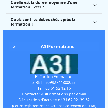
Quelle est la durée moyenne d'une
formation Excel ?
Quels sont les débouchés après la
formation ?
A3IFormations
EI Cardon Emmanuel
SIRET :
50992744800027
Tél :
03 61 52 12 16
Contacter A3IFormations par email
Déclaration d'activité n° 31 62 02139 62
(Cet enregistrement ne vaut pas agrément de l'État)