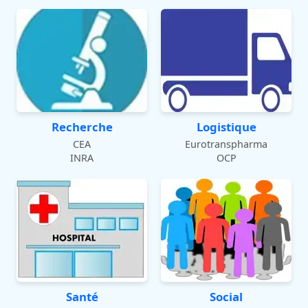
Recherche
Logistique
CEA
Eurotranspharma
INRA
OCP
Santé
Social