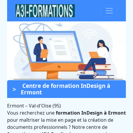
Centre de formation InDesign à
Formation InDesign à
Ermont
Ermont (Val-d'Oise)
Ermont
–
Val-d'Oise (95)
Certifié Qualiopi et éligible CPF
Vous recherchez une
formation InDesign à Ermont
pour maîtriser la mise en page et la création de
documents professionnels ? Notre centre de