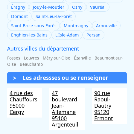
Éragny
Jouy-le-Moutier
Osny
Vauréal
Domont
Saint-Leu-la-Forêt
Saint-Brice-sous-Forêt
Montmagny
Arnouville
Enghien-les-Bains
L'Isle-Adam
Persan
Autres villes du département
Fosses · Louvres · Méry-sur-Oise · Ézanville · Beaumont-sur-
Oise · Beauchamp
Les adressses ou se renseigner
4 rue des
47
90 rue
Chauffours
boulevard
Raoul-
95000
Jean-
Dautry
Cergy
Allemane
95120
95100
Ermont
Argenteuil