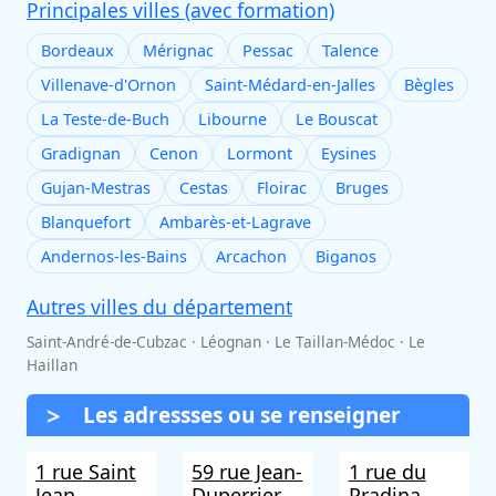
Principales villes (avec formation)
Bordeaux
Mérignac
Pessac
Talence
Villenave-d'Ornon
Saint-Médard-en-Jalles
Bègles
La Teste-de-Buch
Libourne
Le Bouscat
Gradignan
Cenon
Lormont
Eysines
Gujan-Mestras
Cestas
Floirac
Bruges
Blanquefort
Ambarès-et-Lagrave
Andernos-les-Bains
Arcachon
Biganos
Autres villes du département
Saint-André-de-Cubzac · Léognan · Le Taillan-Médoc · Le
Haillan
Les adressses ou se renseigner
1 rue Saint
59 rue Jean-
1 rue du
Jean
Duperrier
Pradina