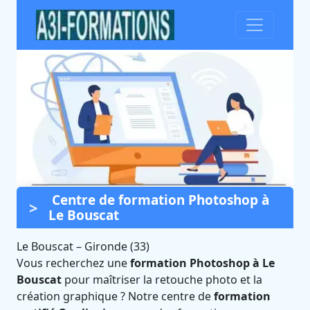
Centre de formation Photoshop à
Formation Photoshop à Le
Le Bouscat
Bouscat (Gironde)
Le Bouscat
–
Certifié Qualiopi et éligible CPF
Gironde (33)
Vous recherchez une
formation Photoshop à Le
Bouscat
pour maîtriser la retouche photo et la
création graphique ? Notre centre de
formation