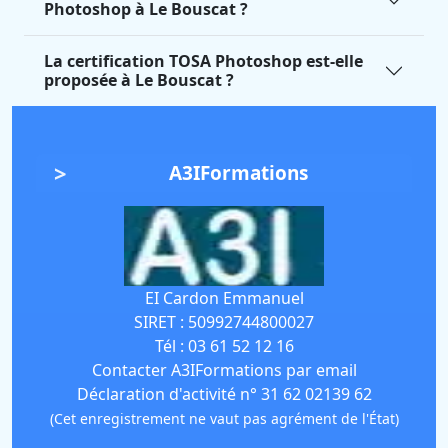
Photoshop à Le Bouscat ?
La certification TOSA Photoshop est-elle
proposée à Le Bouscat ?
A3IFormations
EI Cardon Emmanuel
SIRET :
50992744800027
Tél :
03 61 52 12 16
Contacter A3IFormations par email
Déclaration d'activité n° 31 62 02139 62
(Cet enregistrement ne vaut pas agrément de l'État)