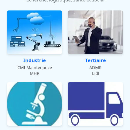
Industrie
Tertiaire
CMI Maintenance
ADMR
MHR
Lidl