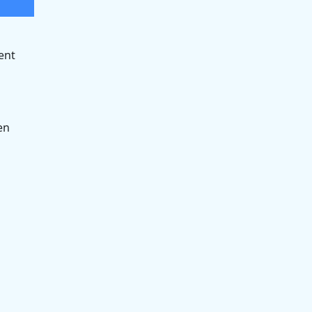
ent
en