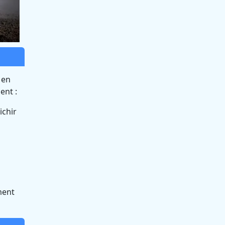
 en
ent :
ichir
ment