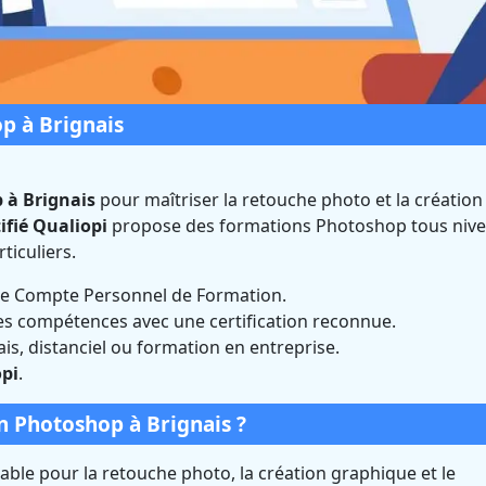
p à Brignais
 à Brignais
pour maîtriser la retouche photo et la création
ifié Qualiopi
propose des formations Photoshop tous nive
oshop à Brignais (Rh
iculiers.
 le Compte Personnel de Formation.
ertifié Qualiopi et éligible CPF
es compétences avec une certification reconnue.
ais, distanciel ou formation en entreprise.
pi
.
 Photoshop à Brignais ?
ble pour la retouche photo, la création graphique et le