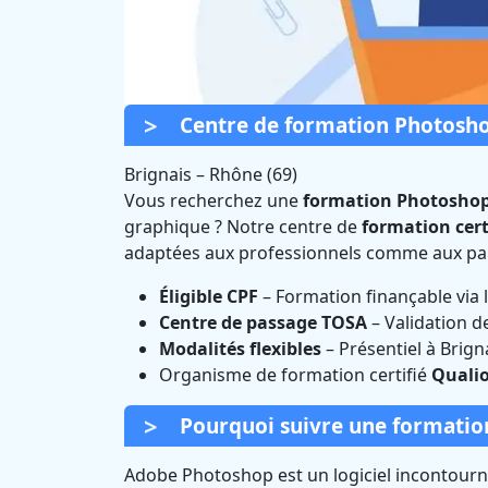
Centre de formation Photosho
Brignais
–
Rhône (69)
Vous recherchez une
formation Photoshop
graphique ? Notre centre de
formation cert
Formation Phot
adaptées aux professionnels comme aux part
Éligible CPF
– Formation finançable via
C
Centre de passage TOSA
– Validation d
Modalités flexibles
– Présentiel à Brign
Organisme de formation certifié
Qualio
Pourquoi suivre une formation
Adobe Photoshop est un logiciel incontourna