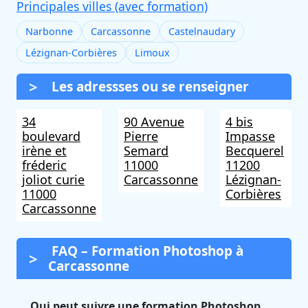
Principales villes (avec formation)
Narbonne
Carcassonne
Castelnaudary
Lézignan-Corbières
Limoux
Les adressses ou se renseigner
34
90 Avenue
4 bis
boulevard
Pierre
Impasse
irène et
Semard
Becquerel
fréderic
11000
11200
joliot curie
Carcassonne
Lézignan-
11000
Corbières
Carcassonne
FAQ – Formation Photoshop à
Carcassonne
Qui peut suivre une formation Photoshop