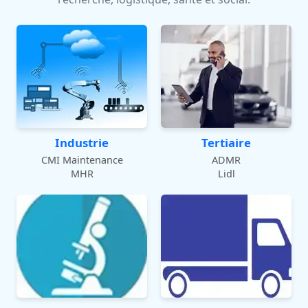
Industrie
Tertiaire
CMI Maintenance
ADMR
MHR
Lidl