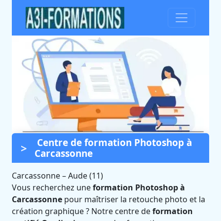
Centre de formation Photoshop à
Formation Photoshop à
Carcassonne
Carcassonne (Aude)
Carcassonne
Certifié Qualiopi et éligible CPF
–
Aude (11)
Vous recherchez une
formation Photoshop à
Carcassonne
pour maîtriser la retouche photo et la
création graphique ? Notre centre de
formation