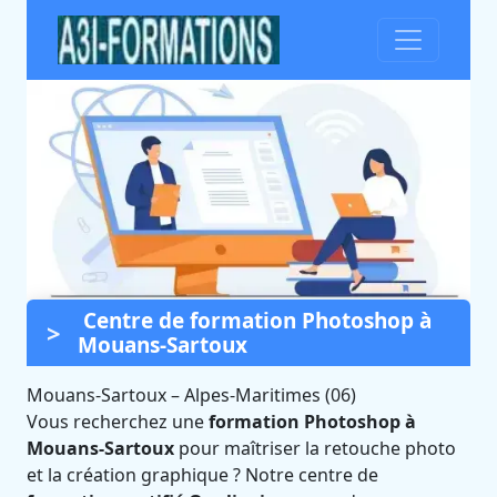
Centre de formation Photoshop à
Formation Photoshop à
Mouans-Sartoux
Mouans-Sartoux (Alpes-
Maritimes)
Mouans-Sartoux
–
Alpes-Maritimes (06)
Vous recherchez une
formation Photoshop à
Certifié Qualiopi et éligible CPF
Mouans-Sartoux
pour maîtriser la retouche photo
et la création graphique ? Notre centre de