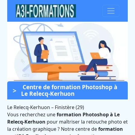
Centre de formation Photoshop à
Formation Photoshop à Le
Le Relecq-Kerhuon
Relecq-Kerhuon (Finistère)
Le Relecq-Kerhuon
Certifié Qualiopi et éligible CPF
–
Finistère (29)
Vous recherchez une
formation Photoshop à Le
Relecq-Kerhuon
pour maîtriser la retouche photo et
la création graphique ? Notre centre de
formation