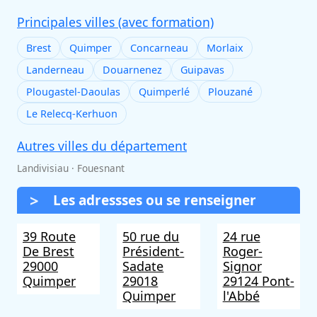
Principales villes (avec formation)
Brest
Quimper
Concarneau
Morlaix
Landerneau
Douarnenez
Guipavas
Plougastel-Daoulas
Quimperlé
Plouzané
Le Relecq-Kerhuon
Autres villes du département
Landivisiau · Fouesnant
Les adressses ou se renseigner
39 Route
50 rue du
24 rue
De Brest
Président-
Roger-
29000
Sadate
Signor
Quimper
29018
29124 Pont-
Quimper
l'Abbé