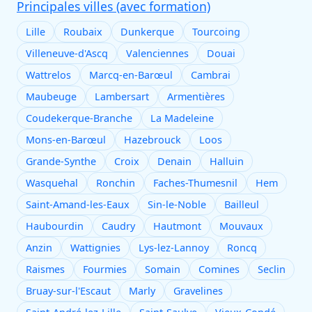
Principales villes (avec formation)
Lille
Roubaix
Dunkerque
Tourcoing
Villeneuve-d'Ascq
Valenciennes
Douai
Wattrelos
Marcq-en-Barœul
Cambrai
Maubeuge
Lambersart
Armentières
Coudekerque-Branche
La Madeleine
Mons-en-Barœul
Hazebrouck
Loos
Grande-Synthe
Croix
Denain
Halluin
Wasquehal
Ronchin
Faches-Thumesnil
Hem
Saint-Amand-les-Eaux
Sin-le-Noble
Bailleul
Haubourdin
Caudry
Hautmont
Mouvaux
Anzin
Wattignies
Lys-lez-Lannoy
Roncq
Raismes
Fourmies
Somain
Comines
Seclin
Bruay-sur-l'Escaut
Marly
Gravelines