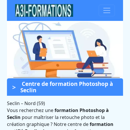
Centre de formation Photoshop à
Formation Photoshop à
Seclin
Seclin (Nord)
Seclin
–
Nord (59)
Certifié Qualiopi et éligible CPF
Vous recherchez une
formation Photoshop à
Seclin
pour maîtriser la retouche photo et la
création graphique ? Notre centre de
formation