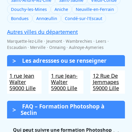
Saint-André-lez-Lille
Saint-Saulve
Vieux-Condé
Douchy-les-Mines
Aniche
Neuville-en-Ferrain
Bondues
Annœullin
Condé-sur-l'Escaut
Autres villes du département
Marquette-lez-Lille · Jeumont · Wambrechies · Leers ·
Escaudain · Merville · Onnaing · Aulnoye-Aymeries
Les adressses ou se renseigner
1 rue Jean
1 rue Jean-
12 Rue De
Walter
Walter
Jemmapes
59000 Lille
59000 Lille
59000 Lille
FAQ – Formation Photoshop à
Seclin
Qui peut suivre une formation Photoshop