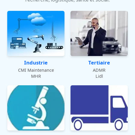
Industrie
Tertiaire
CMI Maintenance
ADMR
MHR
Lidl