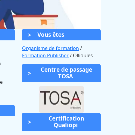
Vous êtes
Organisme de formation
/
Formation Publisher
/ Ollioules
s
Centre de passage
TOSA
de
Certification
Qualiopi