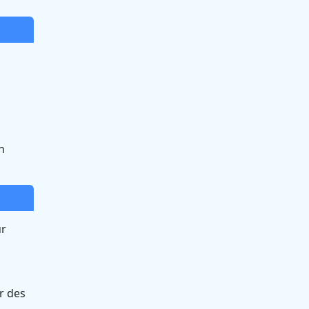
n
ur
r des