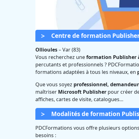
Centre de formation Publisher
Ollioules
–
Var (83)
Vous recherchez une
formation Publisher 
percutants et professionnels ? PDCFormatio
Formation Publi
formations adaptées à tous les niveaux, en
Que vous soyez
professionnel, demandeur 
Certifi
maîtriser
Microsoft Publisher
pour créer de
affiches, cartes de visite, catalogues…
Modalités de formation Publis
PDCFormations vous offre plusieurs options 
besoins :