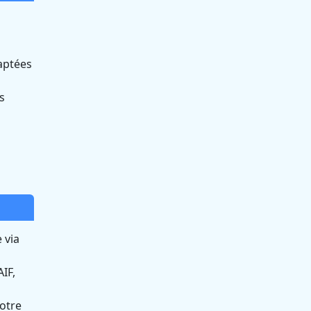
aptées
s
 via
IF,
otre