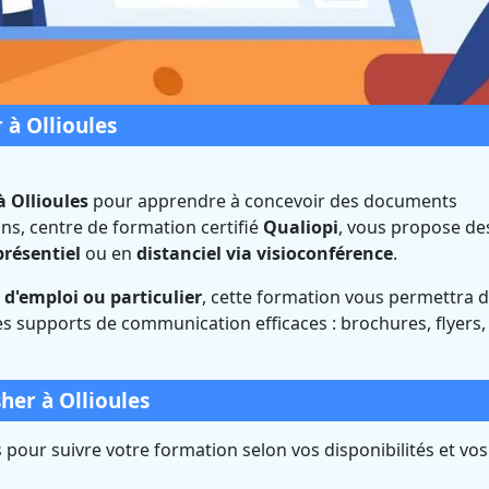
 à Ollioules
à Ollioules
pour apprendre à concevoir des documents
ns, centre de formation certifié
Qualiopi
, vous propose de
sher à Ollioules (Var)
présentiel
ou en
distanciel via visioconférence
.
d'emploi ou particulier
, cette formation vous permettra 
é Qualiopi et éligible CPF
s supports de communication efficaces : brochures, flyers,
her à Ollioules
pour suivre votre formation selon vos disponibilités et vos