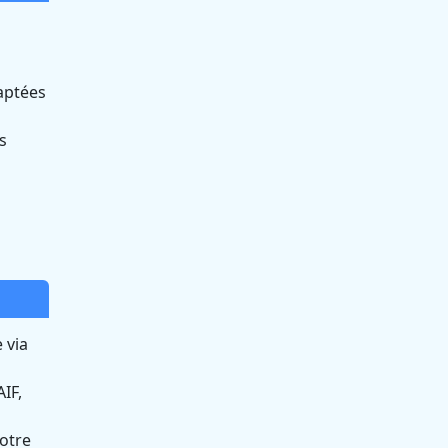
aptées
s
 via
IF,
otre