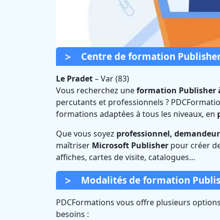
Centre de formation Publisher
Le Pradet
–
Var (83)
Vous recherchez une
formation Publisher 
percutants et professionnels ? PDCFormatio
Formation Publi
formations adaptées à tous les niveaux, en
Que vous soyez
professionnel, demandeur 
Certif
maîtriser
Microsoft Publisher
pour créer de
affiches, cartes de visite, catalogues…
Modalités de formation Publis
PDCFormations vous offre plusieurs options 
besoins :