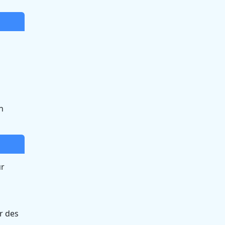
n
ur
r des