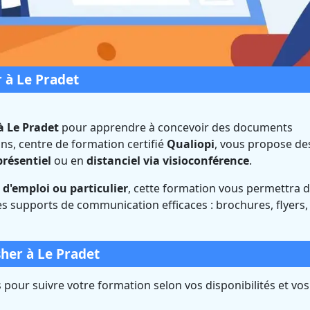
 à Le Pradet
à Le Pradet
pour apprendre à concevoir des documents
ns, centre de formation certifié
Qualiopi
, vous propose de
sher à Le Pradet (Var
présentiel
ou en
distanciel via visioconférence
.
d'emploi ou particulier
, cette formation vous permettra 
ié Qualiopi et éligible CPF
s supports de communication efficaces : brochures, flyers,
her à Le Pradet
pour suivre votre formation selon vos disponibilités et vos