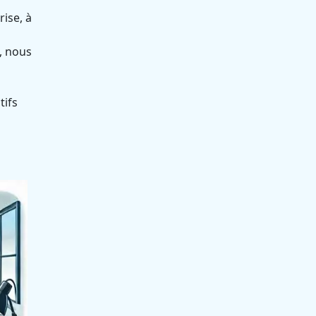
rise, à
, nous
tifs