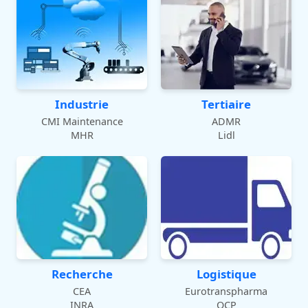
Industrie
Tertiaire
CMI Maintenance
ADMR
MHR
Lidl
Recherche
Logistique
CEA
Eurotranspharma
INRA
OCP