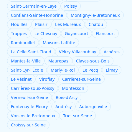
Saint-Germain-en-Laye
Poissy
Conflans-Sainte-Honorine
Montigny-le-Bretonneux
Houilles
Plaisir
Les Mureaux
Chatou
Trappes
Le Chesnay
Guyancourt
Élancourt
Rambouillet
Maisons-Laffitte
La Celle-Saint-Cloud
Vélizy-Villacoublay
Achères
Mantes-la-Ville
Maurepas
Clayes-sous-Bois
Saint-Cyr-l'École
Marly-le-Roi
Le Pecq
Limay
Le Vésinet
Viroflay
Carrières-sur-Seine
Carrières-sous-Poissy
Montesson
Verneuil-sur-Seine
Bois-d'Arcy
Fontenay-le-Fleury
Andrésy
Aubergenville
Voisins-le-Bretonneux
Triel-sur-Seine
Croissy-sur-Seine