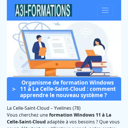
Organisme de formation Windows
Formation Windows 11 à La
11 à La Celle-Saint-Cloud : comment
Celle-Saint-Cloud (Yvelines)
apprendre le nouveau système ?
Certifié Qualiopi et éligible CPF
La Celle-Saint-Cloud
–
Yvelines (78)
Vous cherchez une
formation Windows 11 à La
Celle-Saint-Cloud
adaptée à vos besoins ? Que vous