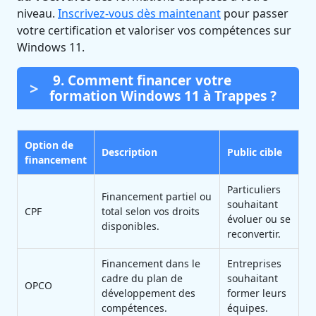
niveau.
Inscrivez-vous dès maintenant
pour passer
votre certification et valoriser vos compétences sur
Windows 11.
9. Comment financer votre
formation Windows 11 à Trappes ?
Option de
Description
Public cible
financement
Particuliers
Financement partiel ou
souhaitant
CPF
total selon vos droits
évoluer ou se
disponibles.
reconvertir.
Financement dans le
Entreprises
cadre du plan de
souhaitant
OPCO
développement des
former leurs
compétences.
équipes.