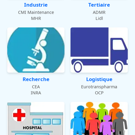
Industrie
Tertiaire
CMI Maintenance
ADMR
MHR
Lidl
Recherche
Logistique
CEA
Eurotranspharma
INRA
OCP