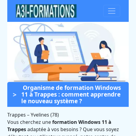
Organisme de formation Windows
Formation Windows 11 à
11 à Trappes : comment apprendre
Trappes (Yvelines)
le nouveau système ?
Certifié Qualiopi et éligible CPF
Trappes
–
Yvelines (78)
Vous cherchez une
formation Windows 11 à
Trappes
adaptée à vos besoins ? Que vous soyez