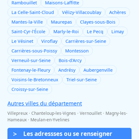
Rambouillet
Maisons-Laffitte
La Celle-Saint-Cloud
Vélizy-Villacoublay
Achères
Mantes-la-Ville
Maurepas
Clayes-sous-Bois
Saint-Cyr-l'École
Marly-le-Roi
Le Pecq
Limay
Le Vésinet
Viroflay
Carrières-sur-Seine
Carrières-sous-Poissy
Montesson
Verneuil-sur-Seine
Bois-d'Arcy
Fontenay-le-Fleury
Andrésy
Aubergenville
Voisins-le-Bretonneux
Triel-sur-Seine
Croissy-sur-Seine
Autres villes du département
Villepreux · Chanteloup-les-Vignes · Vernouillet · Magny-les-
Hameaux · Meulan-en-Yvelines
Les adressses ou se renseigner