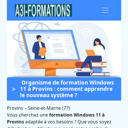
Organisme de formation Windows
Formation Windows 11 à
11 à Provins : comment apprendre
Provins (Seine-et-Marne)
le nouveau système ?
Certifié Qualiopi et éligible CPF
Provins
–
Seine-et-Marne (77)
Vous cherchez une
formation Windows 11 à
Provins
adaptée à vos besoins ? Que vous soyez