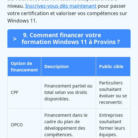
niveau.
Inscrivez-vous dès maintenant
pour passer
votre certification et valoriser vos compétences sur
Windows 11.
9. Comment financer votre
formation Windows 11 à Provins ?
Option de
Description
Public cible
financement
Particuliers
Financement partiel ou
souhaitant
CPF
total selon vos droits
évoluer ou se
disponibles.
reconvertir.
Financement dans le
Entreprises
cadre du plan de
souhaitant
OPCO
développement des
former leurs
compétences.
équipes.