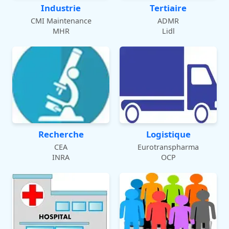
Industrie
Tertiaire
CMI Maintenance
ADMR
MHR
Lidl
Recherche
Logistique
CEA
Eurotranspharma
INRA
OCP