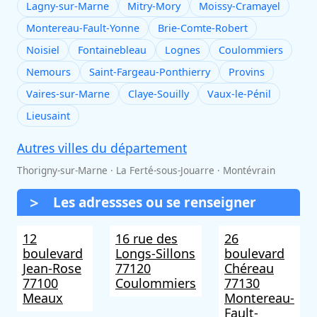
Lagny-sur-Marne
Mitry-Mory
Moissy-Cramayel
Montereau-Fault-Yonne
Brie-Comte-Robert
Noisiel
Fontainebleau
Lognes
Coulommiers
Nemours
Saint-Fargeau-Ponthierry
Provins
Vaires-sur-Marne
Claye-Souilly
Vaux-le-Pénil
Lieusaint
Autres villes du département
Thorigny-sur-Marne · La Ferté-sous-Jouarre · Montévrain
Les adressses ou se renseigner
12
16 rue des
26
boulevard
Longs-Sillons
boulevard
Jean-Rose
77120
Chéreau
77100
Coulommiers
77130
Meaux
Montereau-
Fault-