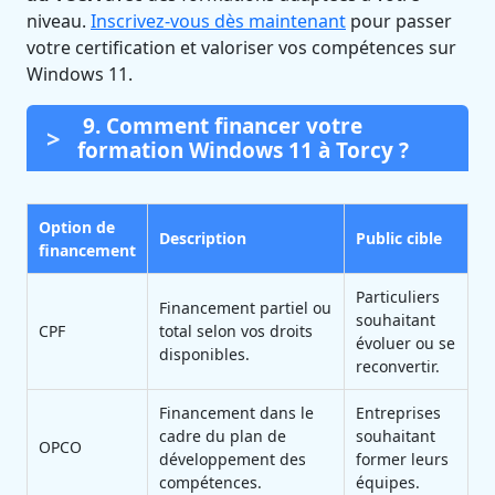
niveau.
Inscrivez-vous dès maintenant
pour passer
votre certification et valoriser vos compétences sur
Windows 11.
9. Comment financer votre
formation Windows 11 à Torcy ?
Option de
Description
Public cible
financement
Particuliers
Financement partiel ou
souhaitant
CPF
total selon vos droits
évoluer ou se
disponibles.
reconvertir.
Financement dans le
Entreprises
cadre du plan de
souhaitant
OPCO
développement des
former leurs
compétences.
équipes.