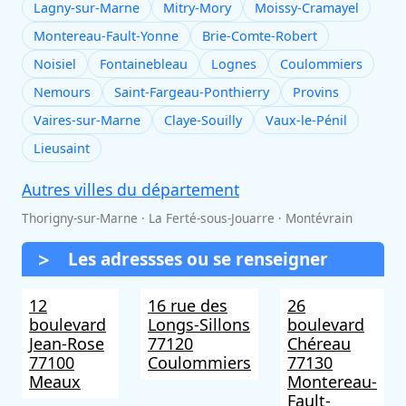
Lagny-sur-Marne
Mitry-Mory
Moissy-Cramayel
Montereau-Fault-Yonne
Brie-Comte-Robert
Noisiel
Fontainebleau
Lognes
Coulommiers
Nemours
Saint-Fargeau-Ponthierry
Provins
Vaires-sur-Marne
Claye-Souilly
Vaux-le-Pénil
Lieusaint
Autres villes du département
Thorigny-sur-Marne · La Ferté-sous-Jouarre · Montévrain
Les adressses ou se renseigner
12
16 rue des
26
boulevard
Longs-Sillons
boulevard
Jean-Rose
77120
Chéreau
77100
Coulommiers
77130
Meaux
Montereau-
Fault-