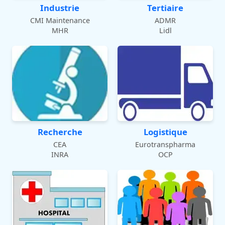
Industrie
Tertiaire
CMI Maintenance
ADMR
MHR
Lidl
Recherche
Logistique
CEA
Eurotranspharma
INRA
OCP