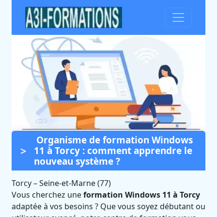
Organisme de formation Windows
Formation Windows 11 à
11 à Torcy : comment apprendre le
Torcy (Seine-et-Marne)
nouveau système ?
Certifié Qualiopi et éligible CPF
Torcy
–
Seine-et-Marne (77)
Vous cherchez une
formation Windows 11 à Torcy
adaptée à vos besoins ? Que vous soyez débutant ou