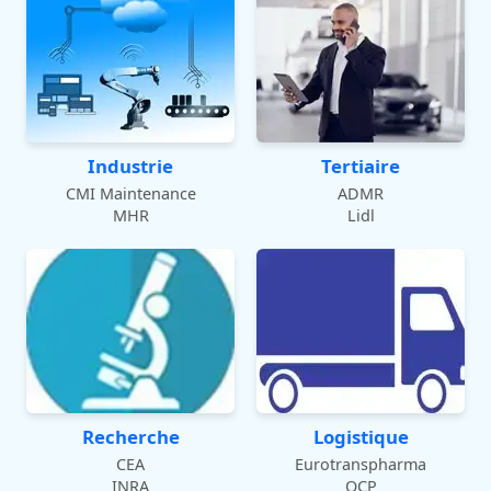
Industrie
Tertiaire
CMI Maintenance
ADMR
MHR
Lidl
Recherche
Logistique
CEA
Eurotranspharma
INRA
OCP