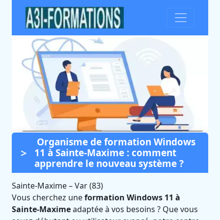
Organisme de formation Windows
Formation Windows 11 à
11 à Sainte-Maxime : comment
Sainte-Maxime (Var)
apprendre le nouveau système ?
Certifié Qualiopi et éligible CPF
Sainte-Maxime
–
Var (83)
Vous cherchez une
formation Windows 11 à
Sainte-Maxime
adaptée à vos besoins ? Que vous