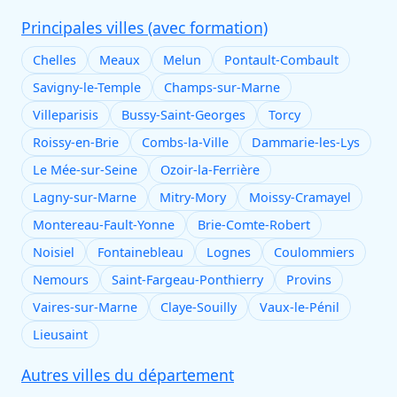
Principales villes (avec formation)
Chelles
Meaux
Melun
Pontault-Combault
Savigny-le-Temple
Champs-sur-Marne
Villeparisis
Bussy-Saint-Georges
Torcy
Roissy-en-Brie
Combs-la-Ville
Dammarie-les-Lys
Le Mée-sur-Seine
Ozoir-la-Ferrière
Lagny-sur-Marne
Mitry-Mory
Moissy-Cramayel
Montereau-Fault-Yonne
Brie-Comte-Robert
Noisiel
Fontainebleau
Lognes
Coulommiers
Nemours
Saint-Fargeau-Ponthierry
Provins
Vaires-sur-Marne
Claye-Souilly
Vaux-le-Pénil
Lieusaint
Autres villes du département