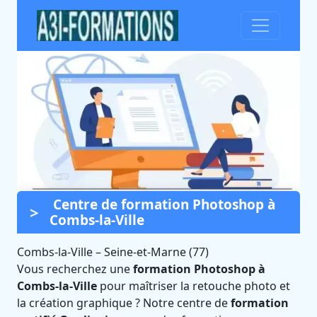
Centre de formation Photoshop à
Formation Photoshop à
Combs-la-Ville
Combs-la-Ville (Seine-et-
Marne)
Combs-la-Ville
–
Seine-et-Marne (77)
Vous recherchez une
formation Photoshop à
Certifié Qualiopi et éligible CPF
Combs-la-Ville
pour maîtriser la retouche photo et
la création graphique ? Notre centre de
formation