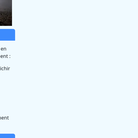
 en
ent :
ichir
ment