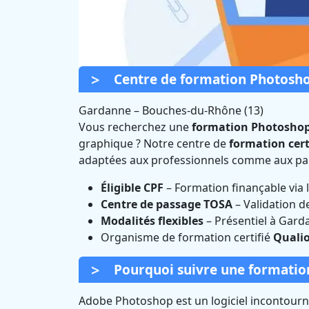
Centre de formation Photosh
Gardanne
–
Bouches-du-Rhône (13)
Vous recherchez une
formation Photosho
graphique ? Notre centre de
formation cert
Formation 
adaptées aux professionnels comme aux part
(Bo
Éligible CPF
– Formation finançable via
Centre de passage TOSA
– Validation d
Modalités flexibles
– Présentiel à Garda
Organisme de formation certifié
Qualio
Pourquoi suivre une formatio
Adobe Photoshop est un logiciel incontourna