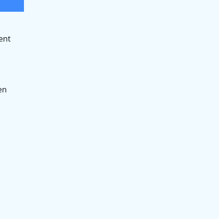
ent
en