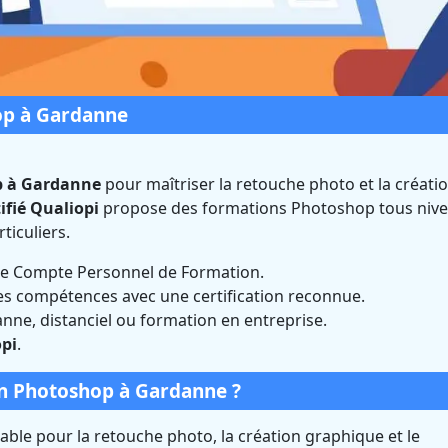
op à Gardanne
p à Gardanne
pour maîtriser la retouche photo et la créati
ifié Qualiopi
propose des formations Photoshop tous nive
Photoshop à Gardann
iculiers.
uches-du-Rhône)
 le Compte Personnel de Formation.
es compétences avec une certification reconnue.
nne, distanciel ou formation en entreprise.
Certifié Qualiopi et éligible CPF
pi
.
n Photoshop à Gardanne ?
ble pour la retouche photo, la création graphique et le