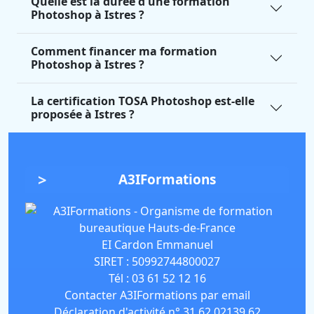
Quelle est la durée d'une formation
Photoshop à Istres ?
Comment financer ma formation
Photoshop à Istres ?
La certification TOSA Photoshop est-elle
proposée à Istres ?
A3IFormations
EI Cardon Emmanuel
SIRET :
50992744800027
Tél :
03 61 52 12 16
Contacter A3IFormations par email
Déclaration d'activité n° 31 62 02139 62