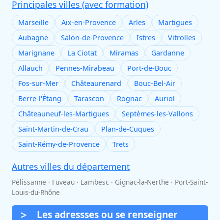
Principales villes (avec formation)
Marseille
Aix-en-Provence
Arles
Martigues
Aubagne
Salon-de-Provence
Istres
Vitrolles
Marignane
La Ciotat
Miramas
Gardanne
Allauch
Pennes-Mirabeau
Port-de-Bouc
Fos-sur-Mer
Châteaurenard
Bouc-Bel-Air
Berre-l'Étang
Tarascon
Rognac
Auriol
Châteauneuf-les-Martigues
Septèmes-les-Vallons
Saint-Martin-de-Crau
Plan-de-Cuques
Saint-Rémy-de-Provence
Trets
Autres villes du département
Pélissanne · Fuveau · Lambesc · Gignac-la-Nerthe · Port-Saint-
Louis-du-Rhône
Les adressses ou se renseigner