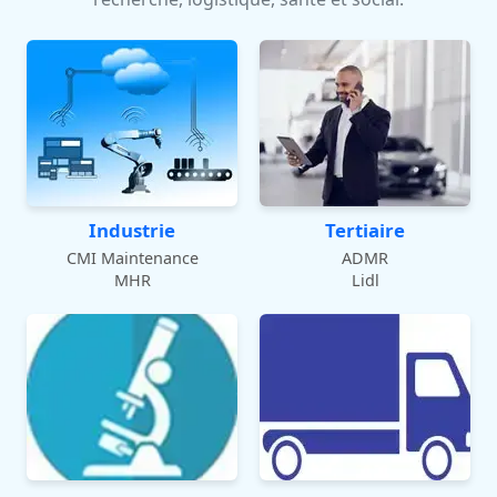
Industrie
Tertiaire
CMI Maintenance
ADMR
MHR
Lidl