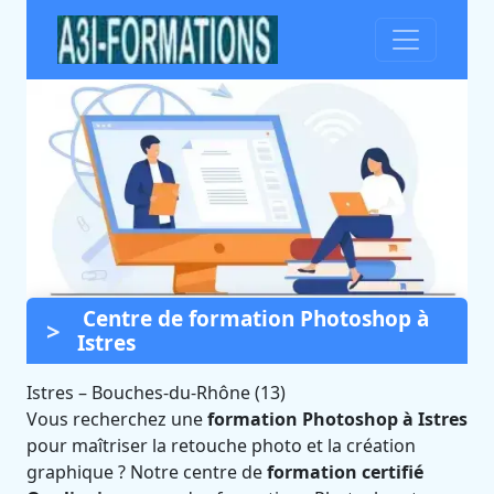
Centre de formation Photoshop à
Formation Photoshop à
Istres
Istres (Bouches-du-Rhône)
Istres
–
Bouches-du-Rhône (13)
Certifié Qualiopi et éligible CPF
Vous recherchez une
formation Photoshop à Istres
pour maîtriser la retouche photo et la création
graphique ? Notre centre de
formation certifié