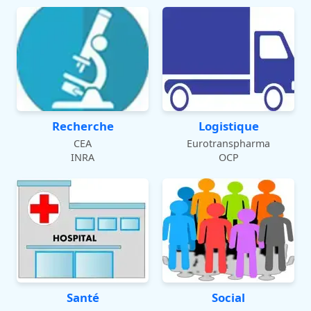
Recherche
Logistique
CEA
Eurotranspharma
INRA
OCP
Santé
Social