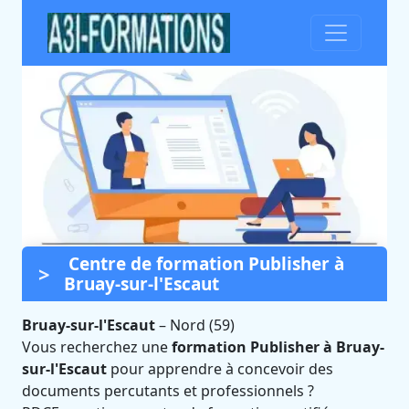
Centre de formation Publisher à
Formation Publisher à
Bruay-sur-l'Escaut
Bruay-sur-l'Escaut (Nord)
Bruay-sur-l'Escaut
Certifié Qualiopi et éligible CPF
–
Nord (59)
Vous recherchez une
formation Publisher à Bruay-
sur-l'Escaut
pour apprendre à concevoir des
documents percutants et professionnels ?