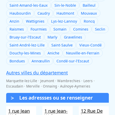
Saint-Amand-les-Eaux
Sin-le-Noble
Bailleul
Haubourdin
Caudry
Hautmont
Mouvaux
Anzin
Wattignies
Lys-lez-Lannoy
Roncq
Raismes
Fourmies
Somain
Comines
Seclin
Bruay-sur-l'Escaut
Marly
Gravelines
Saint-André-lez-Lille
Saint-Saulve
Vieux-Condé
Douchy-les-Mines
Aniche
Neuville-en-Ferrain
Bondues
Annœullin
Condé-sur-l'Escaut
Autres villes du département
Marquette-lez-Lille · Jeumont · Wambrechies · Leers ·
Escaudain · Merville · Onnaing · Aulnoye-Aymeries
Les adressses ou se renseigner
1 rue Jean
1 rue Jean-
12 Rue De