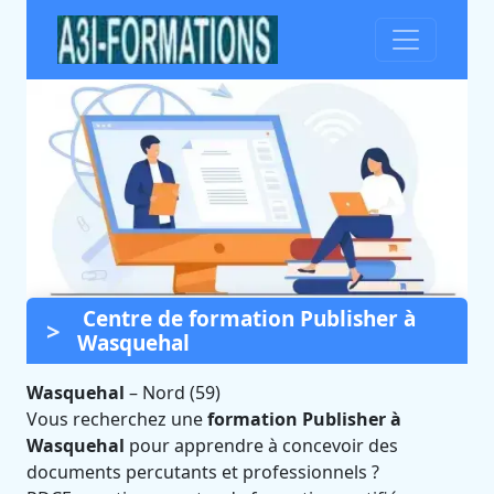
Centre de formation Publisher à
Formation Publisher à
Wasquehal
Wasquehal (Nord)
Wasquehal
Certifié Qualiopi et éligible CPF
–
Nord (59)
Vous recherchez une
formation Publisher à
Wasquehal
pour apprendre à concevoir des
documents percutants et professionnels ?