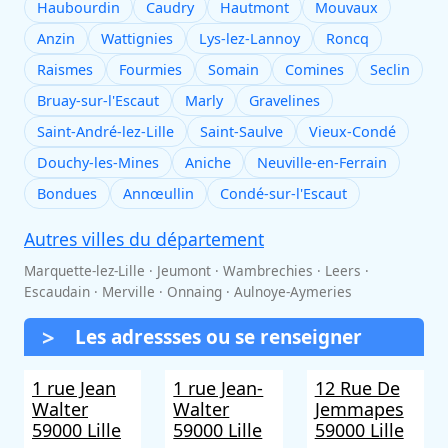
Haubourdin
Caudry
Hautmont
Mouvaux
Anzin
Wattignies
Lys-lez-Lannoy
Roncq
Raismes
Fourmies
Somain
Comines
Seclin
Bruay-sur-l'Escaut
Marly
Gravelines
Saint-André-lez-Lille
Saint-Saulve
Vieux-Condé
Douchy-les-Mines
Aniche
Neuville-en-Ferrain
Bondues
Annœullin
Condé-sur-l'Escaut
Autres villes du département
Marquette-lez-Lille · Jeumont · Wambrechies · Leers ·
Escaudain · Merville · Onnaing · Aulnoye-Aymeries
Les adressses ou se renseigner
1 rue Jean
1 rue Jean-
12 Rue De
Walter
Walter
Jemmapes
59000 Lille
59000 Lille
59000 Lille