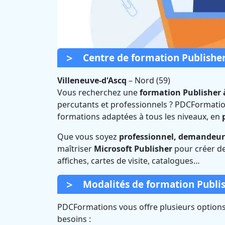
Centre de formation Publisher
Villeneuve-d'Ascq
–
Nord (59)
Vous recherchez une
formation Publisher 
percutants et professionnels ? PDCFormatio
Formation Publ
formations adaptées à tous les niveaux, en
Que vous soyez
professionnel, demandeur 
maîtriser
Microsoft Publisher
pour créer de
affiches, cartes de visite, catalogues…
Modalités de formation Publis
PDCFormations vous offre plusieurs options 
besoins :