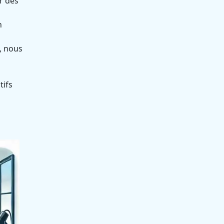
r des
n
, nous
tifs