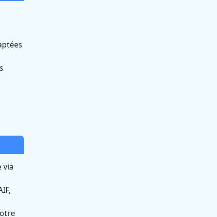
aptées
s
 via
IF,
otre