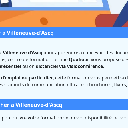
 à Villeneuve-d'Ascq
à Villeneuve-d'Ascq
pour apprendre à concevoir des docu
ns, centre de formation certifié
Qualiopi
, vous propose de
isher à Villeneuve-d
présentiel
ou en
distanciel via visioconférence
.
(Nord)
d'emploi ou particulier
, cette formation vous permettra 
s supports de communication efficaces : brochures, flyers,
Certifié Qualiopi et éligible CPF
her à Villeneuve-d'Ascq
pour suivre votre formation selon vos disponibilités et vos