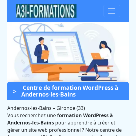
Centre de formation WordPress à
Formation WordPress à
Andernos-les-Bains
Andernos-les-Bains
(Gironde)
Andernos-les-Bains
–
Gironde (33)
Vous recherchez une
formation WordPress à
Certifié Qualiopi et éligible CPF
Andernos-les-Bains
pour apprendre à créer et
gérer un site web professionnel ? Notre centre de