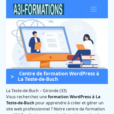
Centre de formation WordPress à
Formation WordPress à La
La Teste-de-Buch
Teste-de-Buch (Gironde)
La Teste-de-Buch
Certifié Qualiopi et éligible CPF
–
Gironde (33)
Vous recherchez une
formation WordPress à La
Teste-de-Buch
pour apprendre à créer et gérer un
site web professionnel ? Notre centre de formation