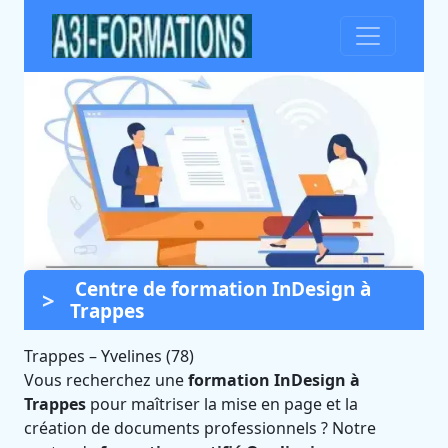
Centre de formation InDesign à
Formation InDesign à
Trappes
Trappes (Yvelines)
Trappes
–
Yvelines (78)
Certifié Qualiopi et éligible CPF
Vous recherchez une
formation InDesign à
Trappes
pour maîtriser la mise en page et la
création de documents professionnels ? Notre