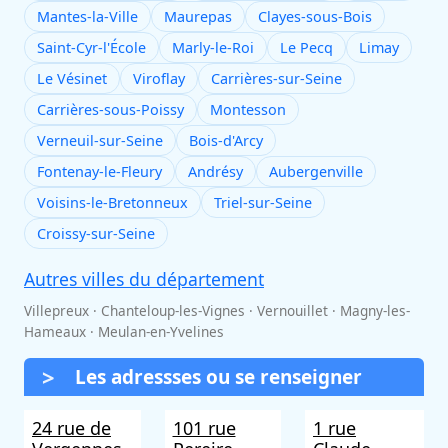
Mantes-la-Ville
Maurepas
Clayes-sous-Bois
Saint-Cyr-l'École
Marly-le-Roi
Le Pecq
Limay
Le Vésinet
Viroflay
Carrières-sur-Seine
Carrières-sous-Poissy
Montesson
Verneuil-sur-Seine
Bois-d'Arcy
Fontenay-le-Fleury
Andrésy
Aubergenville
Voisins-le-Bretonneux
Triel-sur-Seine
Croissy-sur-Seine
Autres villes du département
Villepreux · Chanteloup-les-Vignes · Vernouillet · Magny-les-
Hameaux · Meulan-en-Yvelines
Les adressses ou se renseigner
24 rue de
101 rue
1 rue