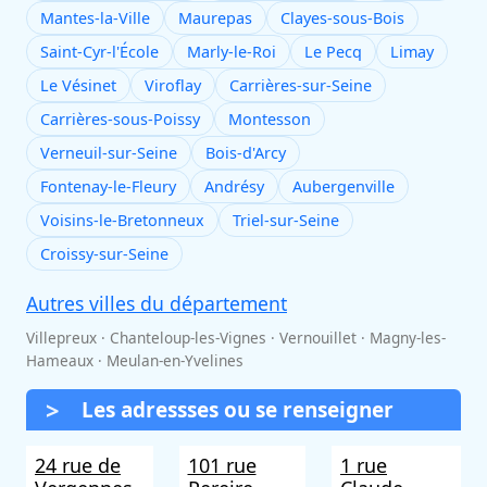
Mantes-la-Ville
Maurepas
Clayes-sous-Bois
Saint-Cyr-l'École
Marly-le-Roi
Le Pecq
Limay
Le Vésinet
Viroflay
Carrières-sur-Seine
Carrières-sous-Poissy
Montesson
Verneuil-sur-Seine
Bois-d'Arcy
Fontenay-le-Fleury
Andrésy
Aubergenville
Voisins-le-Bretonneux
Triel-sur-Seine
Croissy-sur-Seine
Autres villes du département
Villepreux · Chanteloup-les-Vignes · Vernouillet · Magny-les-
Hameaux · Meulan-en-Yvelines
Les adressses ou se renseigner
24 rue de
101 rue
1 rue