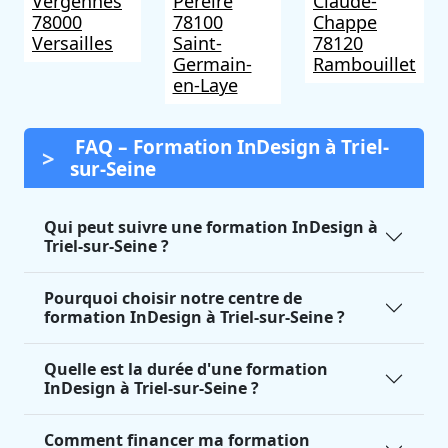
Vergennes
Pereire
Claude-
78000
78100
Chappe
Versailles
Saint-
78120
Germain-
Rambouillet
en-Laye
FAQ – Formation InDesign à Triel-
sur-Seine
Qui peut suivre une formation InDesign à
Triel-sur-Seine ?
Pourquoi choisir notre centre de
formation InDesign à Triel-sur-Seine ?
Quelle est la durée d'une formation
InDesign à Triel-sur-Seine ?
Comment financer ma formation