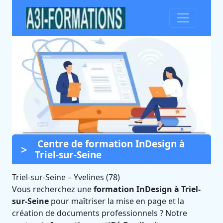
Centre de formation InDesign à
Formation InDesign à Triel-
Triel-sur-Seine
sur-Seine (Yvelines)
Triel-sur-Seine
Certifié Qualiopi et éligible CPF
–
Yvelines (78)
Vous recherchez une
formation InDesign à Triel-
sur-Seine
pour maîtriser la mise en page et la
création de documents professionnels ? Notre