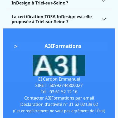
InDesign à Triel-sur-Seine ?
La certification TOSA InDesign est-elle
proposée à Triel-sur-Seine ?
A3IFormations
EI Cardon Emmanuel
SIRET :
50992744800027
Tél :
03 61 52 12 16
Contacter A3IFormations par email
Déclaration d'activité n° 31 62 02139 62
(Cet enregistrement ne vaut pas agrément de l'État)