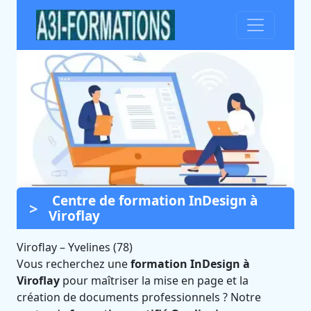
Centre de formation InDesign à
Formation InDesign à
Viroflay
Viroflay (Yvelines)
Viroflay
–
Yvelines (78)
Certifié Qualiopi et éligible CPF
Vous recherchez une
formation InDesign à
Viroflay
pour maîtriser la mise en page et la
création de documents professionnels ? Notre