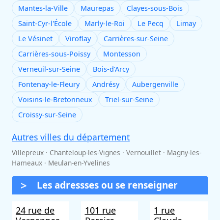
Mantes-la-Ville
Maurepas
Clayes-sous-Bois
Saint-Cyr-l'École
Marly-le-Roi
Le Pecq
Limay
Le Vésinet
Viroflay
Carrières-sur-Seine
Carrières-sous-Poissy
Montesson
Verneuil-sur-Seine
Bois-d'Arcy
Fontenay-le-Fleury
Andrésy
Aubergenville
Voisins-le-Bretonneux
Triel-sur-Seine
Croissy-sur-Seine
Autres villes du département
Villepreux · Chanteloup-les-Vignes · Vernouillet · Magny-les-
Hameaux · Meulan-en-Yvelines
Les adressses ou se renseigner
24 rue de
101 rue
1 rue