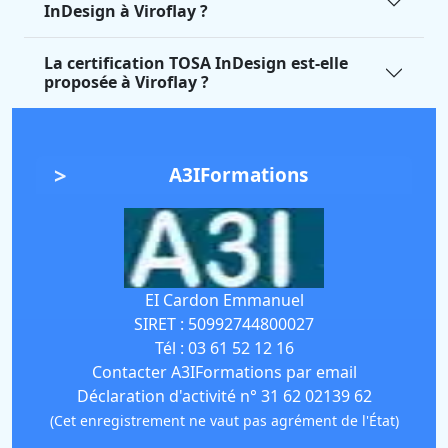
InDesign à Viroflay ?
La certification TOSA InDesign est-elle
proposée à Viroflay ?
A3IFormations
EI Cardon Emmanuel
SIRET :
50992744800027
Tél :
03 61 52 12 16
Contacter A3IFormations par email
Déclaration d'activité n° 31 62 02139 62
(Cet enregistrement ne vaut pas agrément de l'État)