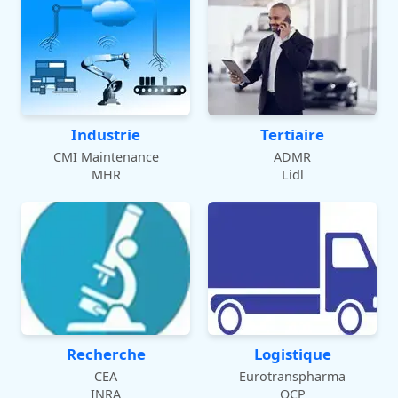
Industrie
Tertiaire
CMI Maintenance
ADMR
MHR
Lidl
Recherche
Logistique
CEA
Eurotranspharma
INRA
OCP