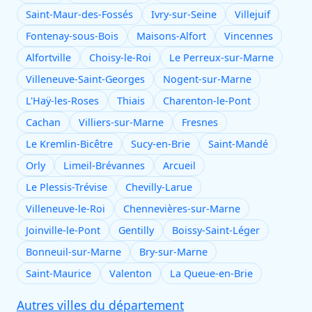
Saint-Maur-des-Fossés
Ivry-sur-Seine
Villejuif
Fontenay-sous-Bois
Maisons-Alfort
Vincennes
Alfortville
Choisy-le-Roi
Le Perreux-sur-Marne
Villeneuve-Saint-Georges
Nogent-sur-Marne
L'Haÿ-les-Roses
Thiais
Charenton-le-Pont
Cachan
Villiers-sur-Marne
Fresnes
Le Kremlin-Bicêtre
Sucy-en-Brie
Saint-Mandé
Orly
Limeil-Brévannes
Arcueil
Le Plessis-Trévise
Chevilly-Larue
Villeneuve-le-Roi
Chennevières-sur-Marne
Joinville-le-Pont
Gentilly
Boissy-Saint-Léger
Bonneuil-sur-Marne
Bry-sur-Marne
Saint-Maurice
Valenton
La Queue-en-Brie
Autres villes du département