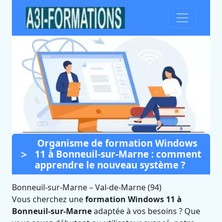
Organisme de formation Windows
Formation Windows 11 à
11 à Bonneuil-sur-Marne : comment
Bonneuil-sur-Marne (Val-de-
apprendre le nouveau système ?
Marne)
Bonneuil-sur-Marne
–
Val-de-Marne (94)
Certifié Qualiopi et éligible CPF
Vous cherchez une
formation Windows 11 à
Bonneuil-sur-Marne
adaptée à vos besoins ? Que