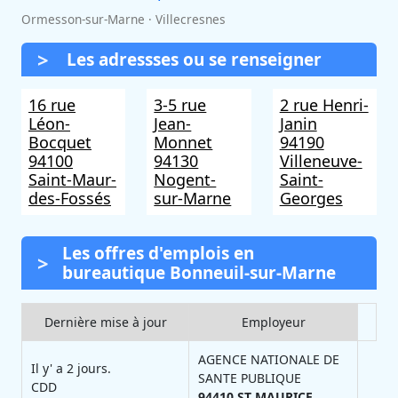
Ormesson-sur-Marne · Villecresnes
Les adressses ou se renseigner
16 rue
3-5 rue
2 rue Henri-
Léon-
Jean-
Janin
Bocquet
Monnet
94190
94100
94130
Villeneuve-
Saint-Maur-
Nogent-
Saint-
des-Fossés
sur-Marne
Georges
Les offres d'emplois en
bureautique Bonneuil-sur-Marne
Dernière mise à jour
Employeur
AGENCE NATIONALE DE
Il y' a 2 jours.
SANTE PUBLIQUE
CDD
94410
ST MAURICE