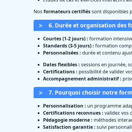
Nos
formateurs certifiés
sont disponibles 
6. Durée et organisation des 
Courtes (1-2 jours) :
formation intensive
Standards (3-5 jours) :
formation complè
Personnalisées :
durée et contenu ajust
Dates flexibles :
sessions en journée, s
Certifications :
possibilité de valider v
Accompagnement administratif :
pris
7. Pourquoi choisir notre for
Personnalisation :
un programme adapt
Certifications reconnues :
validez vos
Pédagogie moderne :
méthodes interact
Satisfaction garantie :
suivi personnal