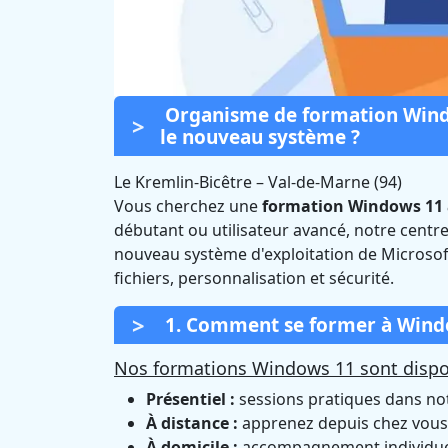
Organisme de formation Wind
le nouveau système ?
Le Kremlin-Bicêtre
–
Val-de-Marne (94)
Vous cherchez une
formation Windows 11 à
Formation W
débutant ou utilisateur avancé, notre cent
nouveau système d'exploitation de Microsof
Bicêt
fichiers, personnalisation et sécurité.
1. Comment se former à Window
Nos formations Windows 11 sont dispon
Présentiel :
sessions pratiques dans notr
À distance :
apprenez depuis chez vous 
À domicile :
accompagnement individuel 