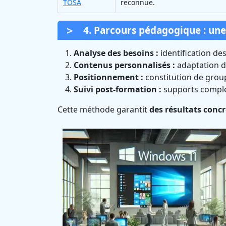
TOSA
reconnue.
4. Parcours pédagogique : un
Analyse des besoins :
identification des
Contenus personnalisés :
adaptation de
Positionnement :
constitution de gro
Suivi post-formation :
supports complé
Cette méthode garantit
des résultats conc