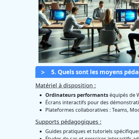
5. Quels sont les moyens péd
Matériel à disposition :
Ordinateurs performants
équipés de 
Écrans interactifs pour des démonstrati
Plateformes collaboratives : Teams, Moo
Supports pédagogiques :
Guides pratiques et tutoriels spécifiqu
Études de cas et exercices interactifs a