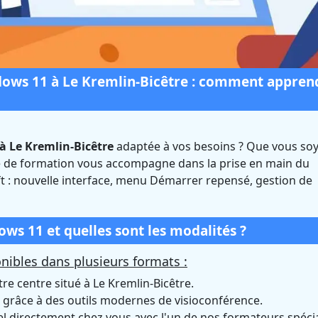
ows 11 à Le Kremlin-Bicêtre : comment appren
 Le Kremlin-Bicêtre
adaptée à vos besoins ? Que vous so
indows 11 à Le Kreml
re de formation vous accompagne dans la prise en main du
t : nouvelle interface, menu Démarrer repensé, gestion de
re (Val-de-Marne)
Certifié Qualiopi et éligible CPF
s 11 et quelles sont les modalités ?
ibles dans plusieurs formats :
e centre situé à Le Kremlin-Bicêtre.
grâce à des outils modernes de visioconférence.
directement chez vous avec l'un de nos formateurs spécia