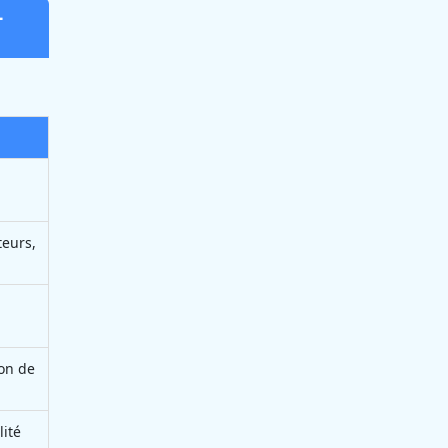
-
teurs,
ion de
lité