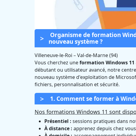
Organisme de formation Windo
nouveau système ?
Villeneuve-le-Roi
–
Val-de-Marne (94)
Vous cherchez une
formation Windows 11 à
Formation Win
débutant ou utilisateur avancé, notre cent
nouveau système d'exploitation de Microsof
Roi
fichiers, personnalisation et sécurité.
1. Comment se former à Window
Nos formations Windows 11 sont dispon
Présentiel :
sessions pratiques dans notr
À distance :
apprenez depuis chez vous 
À domicile :
accompagnement individuel 