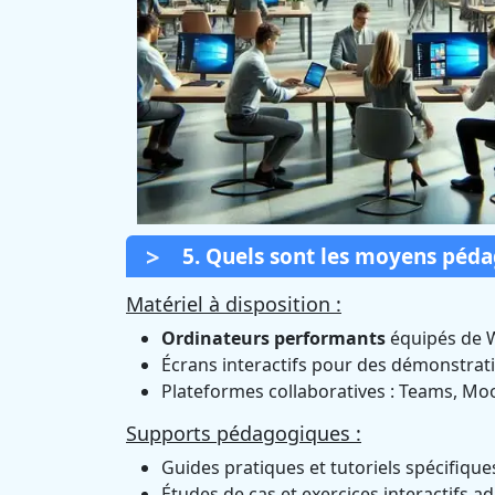
5. Quels sont les moyens péd
Matériel à disposition :
Ordinateurs performants
équipés de 
Écrans interactifs pour des démonstrati
Plateformes collaboratives : Teams, Moo
Supports pédagogiques :
Guides pratiques et tutoriels spécifiqu
Études de cas et exercices interactifs a