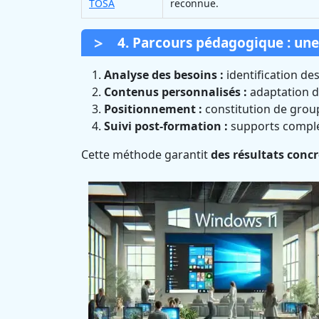
TOSA
reconnue.
4. Parcours pédagogique : un
Analyse des besoins :
identification des
Contenus personnalisés :
adaptation de
Positionnement :
constitution de gro
Suivi post-formation :
supports complé
Cette méthode garantit
des résultats conc