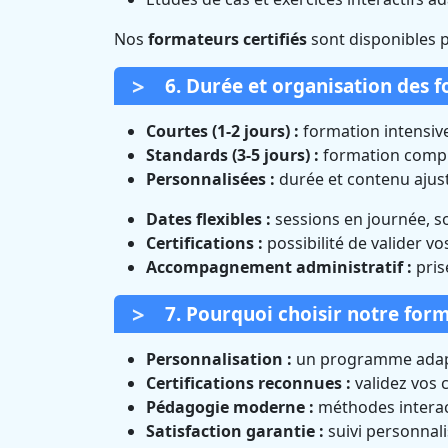
Nos
formateurs certifiés
sont disponibles 
6. Durée et organisation des 
Courtes (1-2 jours) :
formation intensive
Standards (3-5 jours) :
formation complè
Personnalisées :
durée et contenu ajust
Dates flexibles :
sessions en journée, s
Certifications :
possibilité de valider v
Accompagnement administratif :
pris
7. Pourquoi choisir notre form
Personnalisation :
un programme adapt
Certifications reconnues :
validez vos
Pédagogie moderne :
méthodes interact
Satisfaction garantie :
suivi personnal