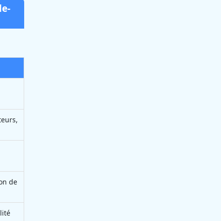
le-
teurs,
ion de
lité