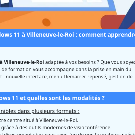
ws 11 à Villeneuve-le-Roi : comment apprendre
 Villeneuve-le-Roi
adaptée à vos besoins ? Que vous soye
dows 11 à Villeneuve
re de formation vous accompagne dans la prise en main du
t : nouvelle interface, menu Démarrer repensé, gestion de
 (Val-de-Marne)
Certifié Qualiopi et éligible CPF
s 11 et quelles sont les modalités ?
ibles dans plusieurs formats :
e centre situé à Villeneuve-le-Roi.
grâce à des outils modernes de visioconférence.
directement chez vous avec l'un de nos formateurs spécia