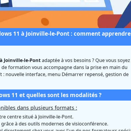
ws 11 à Joinville-le-Pont : comment apprendre
 Joinville-le-Pont
adaptée à vos besoins ? Que vous soyez
ows 11 à Joinville-le
re de formation vous accompagne dans la prise en main du
t : nouvelle interface, menu Démarrer repensé, gestion de
Val-de-Marne)
Certifié Qualiopi et éligible CPF
s 11 et quelles sont les modalités ?
ibles dans plusieurs formats :
e centre situé à Joinville-le-Pont.
grâce à des outils modernes de visioconférence.
directement chez vous avec l'un de nos formateurs spécia