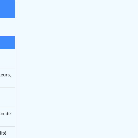
teurs,
ion de
lité