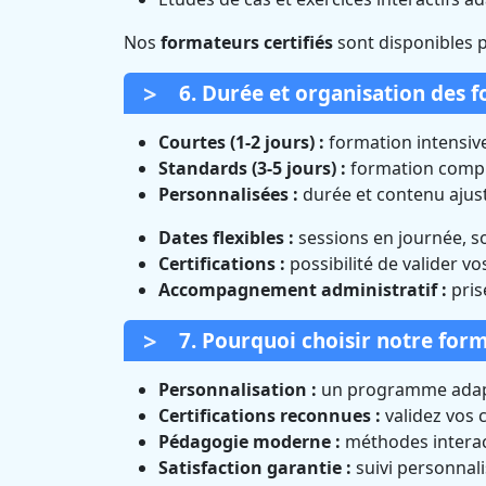
Nos
formateurs certifiés
sont disponibles 
6. Durée et organisation des f
Courtes (1-2 jours) :
formation intensive
Standards (3-5 jours) :
formation complè
Personnalisées :
durée et contenu ajust
Dates flexibles :
sessions en journée, s
Certifications :
possibilité de valider v
Accompagnement administratif :
pris
7. Pourquoi choisir notre form
Personnalisation :
un programme adapt
Certifications reconnues :
validez vos
Pédagogie moderne :
méthodes interact
Satisfaction garantie :
suivi personnal