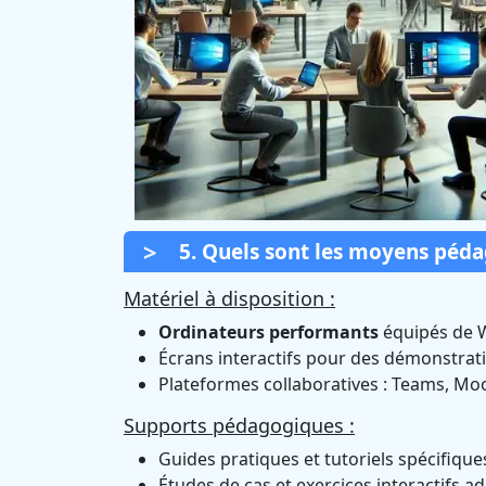
5. Quels sont les moyens péd
Matériel à disposition :
Ordinateurs performants
équipés de 
Écrans interactifs pour des démonstrati
Plateformes collaboratives : Teams, Moo
Supports pédagogiques :
Guides pratiques et tutoriels spécifiqu
Études de cas et exercices interactifs a