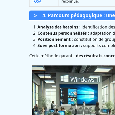
TOSA
reconnue.
4. Parcours pédagogique : un
Analyse des besoins :
identification des
Contenus personnalisés :
adaptation de
Positionnement :
constitution de gro
Suivi post-formation :
supports complé
Cette méthode garantit
des résultats conc