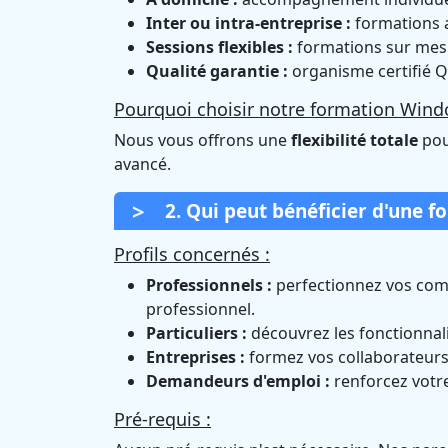
Inter ou intra-entreprise :
formations a
Sessions flexibles :
formations sur mesur
Qualité garantie :
organisme certifié Q
Pourquoi choisir notre formation Window
Nous vous offrons une
flexibilité totale
pou
avancé.
2. Qui peut bénéficier d'une f
Profils concernés :
Professionnels :
perfectionnez vos com
professionnel.
Particuliers :
découvrez les fonctionnali
Entreprises :
formez vos collaborateurs 
Demandeurs d'emploi :
renforcez votre
Pré-requis :