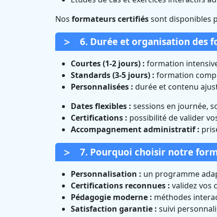
Nos
formateurs certifiés
sont disponibles 
6. Durée et organisation des f
Courtes (1-2 jours) :
formation intensive
Standards (3-5 jours) :
formation complè
Personnalisées :
durée et contenu ajust
Dates flexibles :
sessions en journée, s
Certifications :
possibilité de valider v
Accompagnement administratif :
pris
7. Pourquoi choisir notre form
Personnalisation :
un programme adapt
Certifications reconnues :
validez vos
Pédagogie moderne :
méthodes interact
Satisfaction garantie :
suivi personnal