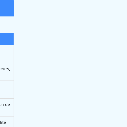
teurs,
ion de
lité