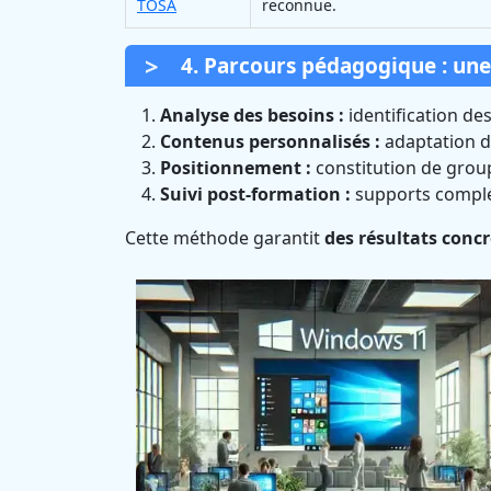
TOSA
reconnue.
4. Parcours pédagogique : un
Analyse des besoins :
identification des
Contenus personnalisés :
adaptation de
Positionnement :
constitution de gro
Suivi post-formation :
supports complé
Cette méthode garantit
des résultats conc