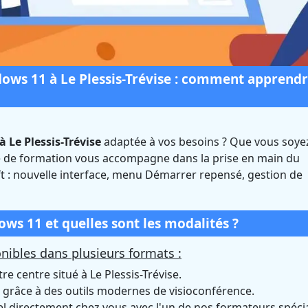
ws 11 à Le Plessis-Trévise : comment apprend
 Le Plessis-Trévise
adaptée à vos besoins ? Que vous soye
indows 11 à Le Plessi
re de formation vous accompagne dans la prise en main du
t : nouvelle interface, menu Démarrer repensé, gestion de
se (Val-de-Marne)
Certifié Qualiopi et éligible CPF
s 11 et quelles sont les modalités ?
ibles dans plusieurs formats :
e centre situé à Le Plessis-Trévise.
grâce à des outils modernes de visioconférence.
directement chez vous avec l'un de nos formateurs spécia