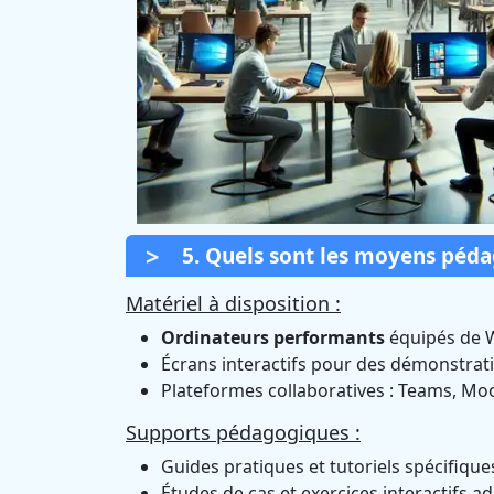
5. Quels sont les moyens péd
Matériel à disposition :
Ordinateurs performants
équipés de 
Écrans interactifs pour des démonstrati
Plateformes collaboratives : Teams, Moo
Supports pédagogiques :
Guides pratiques et tutoriels spécifiqu
Études de cas et exercices interactifs a