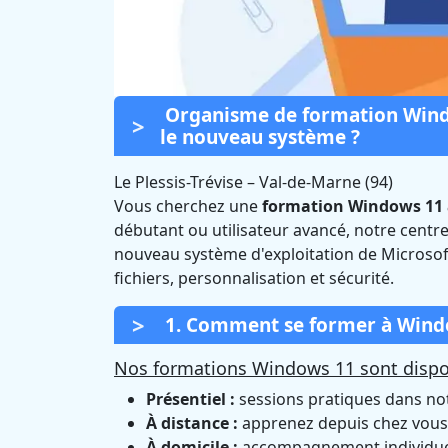
Organisme de formation Windo
le nouveau système ?
Le Plessis-Trévise
–
Val-de-Marne (94)
Vous cherchez une
formation Windows 11 à
Formation W
débutant ou utilisateur avancé, notre cent
nouveau système d'exploitation de Microsof
Trévi
fichiers, personnalisation et sécurité.
1. Comment se former à Window
Nos formations Windows 11 sont dispon
Présentiel :
sessions pratiques dans notr
À distance :
apprenez depuis chez vous 
À domicile :
accompagnement individuel 